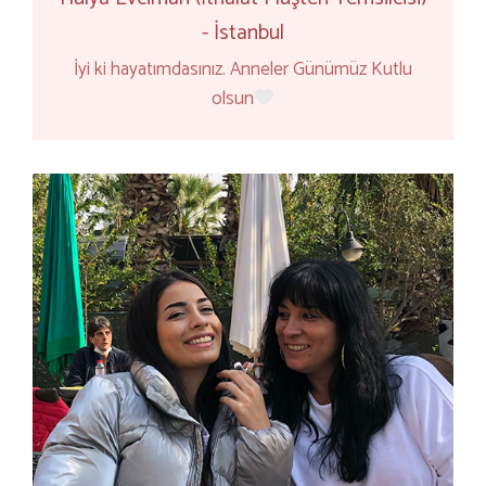
- İstanbul
İyi ki hayatımdasınız. Anneler Günümüz Kutlu
olsun