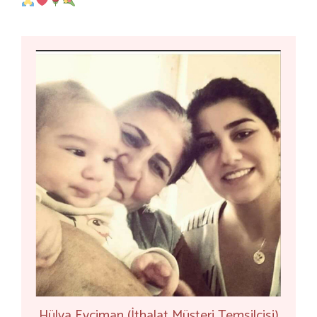
Hülya Evciman (İthalat Müşteri Temsilcisi)