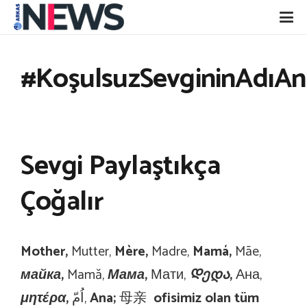
#KoşulsuzSevgininAdıA
Sevgi Paylaştıkça
Çoğalır
Mother,
Mutter,
Mère,
Madre,
Mamá,
Mãe,
майка,
Mamă,
Мама,
Мати,
Დ
ედა
,
Ана,
μητέρα,
اُمّ,
Ana;
母亲
ofisimiz olan tüm