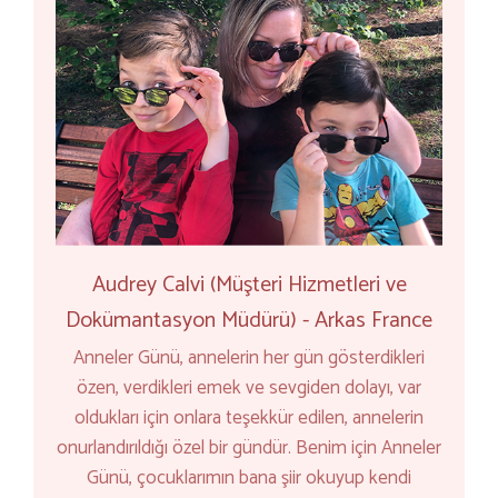
Audrey Calvi (Müşteri Hizmetleri ve
Dokümantasyon Müdürü) - Arkas France
Anneler Günü, annelerin her gün gösterdikleri
özen, verdikleri emek ve sevgiden dolayı, var
oldukları için onlara teşekkür edilen, annelerin
onurlandırıldığı özel bir gündür. Benim için Anneler
Günü, çocuklarımın bana şiir okuyup kendi