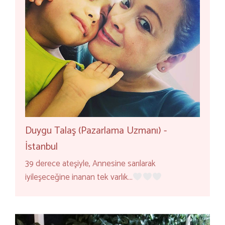
Duygu Talaş (Pazarlama Uzmanı) -
İstanbul
39 derece ateşiyle, Annesine sarılarak
iyileşeceğine inanan tek varlık…