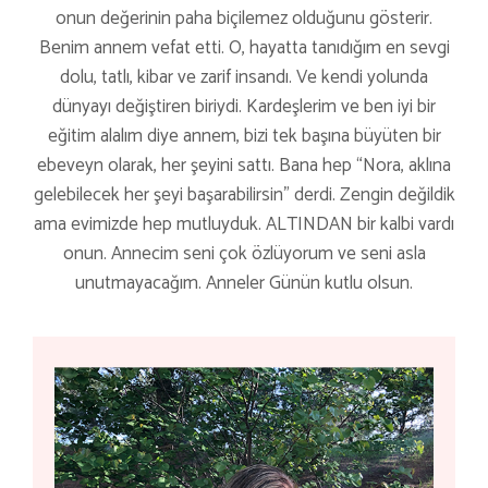
onun değerinin paha biçilemez olduğunu gösterir.
Benim annem vefat etti. O, hayatta tanıdığım en sevgi
dolu, tatlı, kibar ve zarif insandı. Ve kendi yolunda
dünyayı değiştiren biriydi. Kardeşlerim ve ben iyi bir
eğitim alalım diye annem, bizi tek başına büyüten bir
ebeveyn olarak, her şeyini sattı. Bana hep “Nora, aklına
gelebilecek her şeyi başarabilirsin” derdi. Zengin değildik
ama evimizde hep mutluyduk. ALTINDAN bir kalbi vardı
onun. Annecim seni çok özlüyorum ve seni asla
unutmayacağım. Anneler Günün kutlu olsun.