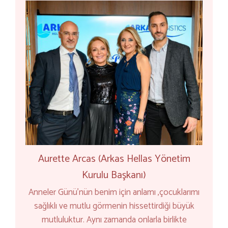
Aurette Arcas (Arkas Hellas Yönetim
Kurulu Başkanı)
Anneler Günü'nün benim için anlamı ,çocuklarımı
sağlıklı ve mutlu görmenin hissettirdiği büyük
mutluluktur. Aynı zamanda onlarla birlikte