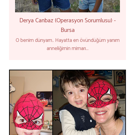
Derya Canbaz (Operasyon Sorumlusu) -
Bursa
O benim dünyam.. Hayatta en övündüğüm yanım
anneliğimin mimarı...