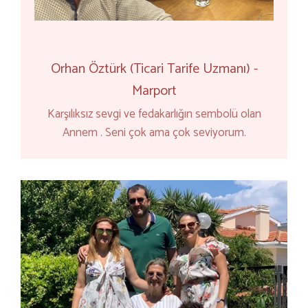
Orhan Öztürk (Ticari Tarife Uzmanı) -
Marport
Karşılıksız sevgi ve fedakarlığın sembolü olan
Annem . Seni çok ama çok seviyorum.