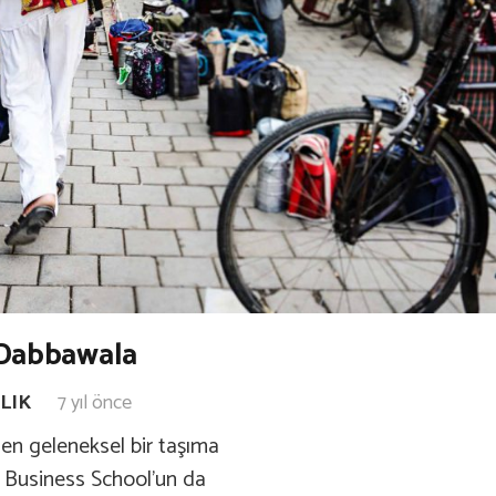
 Dabbawala
LIK
7 yıl önce
en geleneksel bir taşıma
d Business School’un da