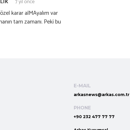
LIK
7 yıl önce
a özel karar alMAyalım var
 almanın tam zamanı. Peki bu
E-MAIL
arkasnews@arkas.com.tr
PHONE
+90 232 477 77 77