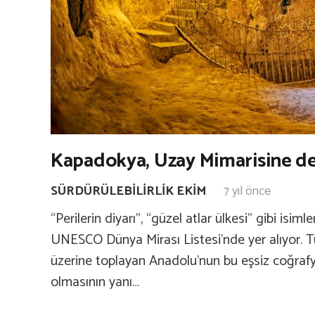
Kapadokya, Uzay Mimarisine de
SÜRDÜRÜLEBILIRLIK EKIM
7 yıl önce
“Perilerin diyarı”, “güzel atlar ülkesi” gibi isi
UNESCO Dünya Mirası Listesi’nde yer alıyor. 
üzerine toplayan Anadolu’nun bu eşsiz coğrafya
olmasının yanı…