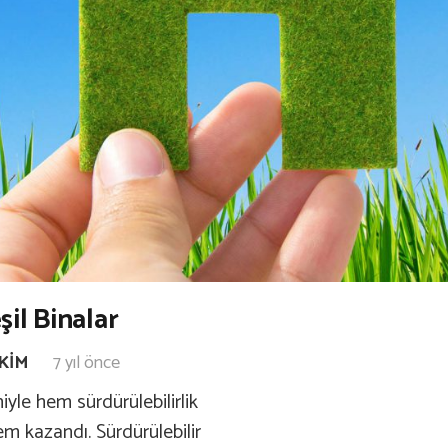
şil Binalar
KIM
7 yıl önce
iyle hem sürdürülebilirlik
m kazandı. Sürdürülebilir