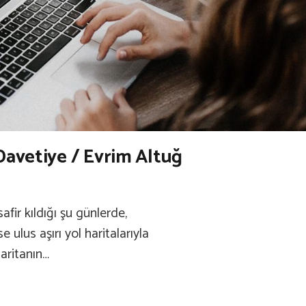
avetiye / Evrim Altuğ
fir kıldığı şu günlerde,
 ulus aşırı yol haritalarıyla
haritanın…