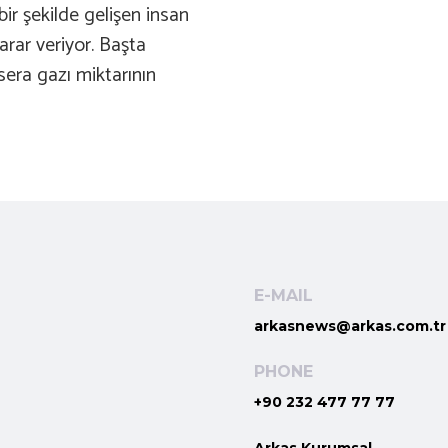
ir şekilde gelişen insan
arar veriyor. Başta
era gazı miktarının
E-MAIL
arkasnews@arkas.com.tr
PHONE
+90 232 477 77 77