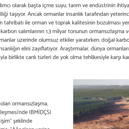
ımcı olarak başta içme suyu, tarım ve endüstrinin ihti
zelliği taşıyor. Ancak ormanlar insanlık tarafından ye
n tahribatı ile orman ve toprak kalitesinin bozulması y
el karbon salımlarının 1,3 milyar tonunun ormansızlaşma v
i ormanlar üzerinde olumsuz etkiler yaratırken, doğal ka
sanlığın elini zayıflatıyor. Araştırmalar, dünya ormanların
birlikte canlı türleri de yok olma tehlikesiyle karşı kar
 olan ormansızlaşma,
Sözleşmesi’nde (BMİDÇS)
işim” şeklinde