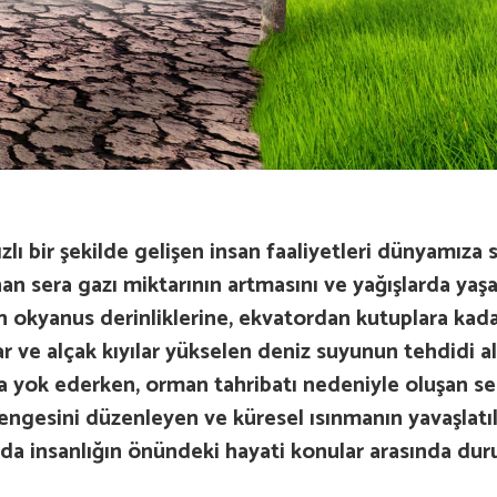
lı bir şekilde gelişen insan faaliyetleri dünyamıza 
 sera gazı miktarının artmasını ve yağışlarda yaşan
den okyanus derinliklerine, ekvatordan kutuplara kada
r ve alçak kıyılar yükselen deniz suyunun tehdidi al
a yok ederken, orman tahribatı nedeniyle oluşan ser
dengesini düzenleyen ve küresel ısınmanın yavaşlat
da insanlığın önündeki hayati konular arasında dur