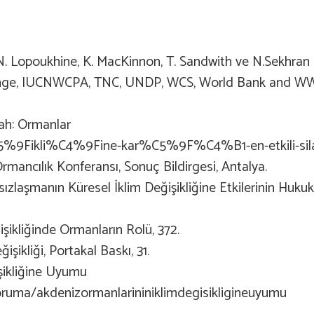
, N. Lopoukhine, K. MacKinnon, T. Sandwith ve N.Sekhran 
ange, IUCNWCPA, TNC, UNDP, WCS, World Bank and WWF
ilah: Ormanlar
5%9Fikli%C4%9Fine-kar%C5%9F%C4%B1-en-etkili-sil
Ormancılık Konferansı, Sonuç Bildirgesi, Antalya.
şmanın Küresel İklim Değişikliğine Etkilerinin Hukuks
ikliğinde Ormanların Rolü, 372.
ikliği, Portakal Baskı, 31.
şikliğine Uyumu
ruma/akdenizormanlarininiklimdegisikligineuyumu