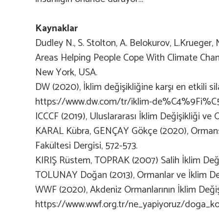
Kaynaklar
Dudley N., S. Stolton, A. Belokurov, L.Krueger
Areas Helping People Cope With Climate Ch
New York, USA.
DW (2020), İklim değişikliğine karşı en etkili s
https://www.dw.com/tr/iklim-de%C4%9Fi%C
ICCCF (2019), Uluslararası İklim Değişikliği ve 
KARAL Kübra, GENÇAY Gökçe (2020), Ormansızla
Fakültesi Dergisi, 572-573.
KIRIŞ Rüstem, TOPRAK (2007) Salih İklim Değiş
TOLUNAY Doğan (2013), Ormanlar ve İklim Değiş
WWF (2020), Akdeniz Ormanlarının İklim Deği
https://www.wwf.org.tr/ne_yapiyoruz/doga_ko