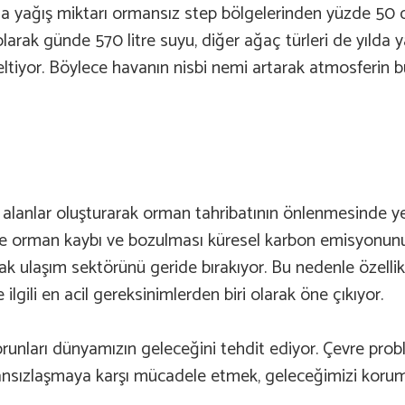
nda yağış miktarı ormansız step bölgelerinden yüzde 50
larak günde 570 litre suyu, diğer ağaç türleri de yılda y
tiyor. Böylece havanın nisbi nemi artarak atmosferin b
lanlar oluşturarak orman tahribatının önlenmesinde ye
göre orman kaybı ve bozulması küresel karbon emisyonun
k ulaşım sektörünü geride bırakıyor. Bu nedenle özelli
 ilgili en acil gereksinimlerden biri olarak öne çıkıyor.
 sorunları dünyamızın geleceğini tehdit ediyor. Çevre p
ızlaşmaya karşı mücadele etmek, geleceğimizi koruma