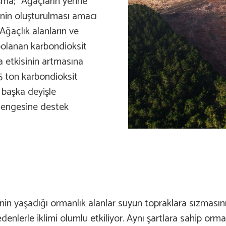
şma; “Ağaçların yerine
inin oluşturulması amacı
Ağaçlık alanların ve
polanan karbondioksit
 etkisinin artmasına
5 ton karbondioksit
r başka deyişle
dengesine destek
nin yaşadığı ormanlık alanlar suyun topraklara sızmasını
enlerle iklimi olumlu etkiliyor. Aynı şartlara sahip orm