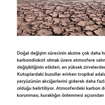
Doğal değişim sürecinin aksine çok daha hız
karbondioksit olmak üzere atmosfere salınan
değişikliğinin etkileri, en yüksek zirveler
Kutuplardaki buzullar erirken tropikal adala
yeryüzünün akciğerlerini giderek daha fazl
olduğu belirtiliyor. Atmosferdeki karbon 
korunması, kuraklığın önlenmesi açısından 