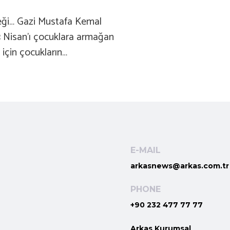
eceği… Gazi Mustafa Kemal
23 Nisan’ı çocuklara armağan
için çocukların…
E-MAIL
arkasnews@arkas.com.tr
PHONE
+90 232 477 77 77
Arkas Kurumsal