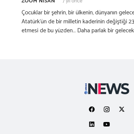
ZOOM NISAN
7 yıl önce
Çocuklar bir şehrin, bir ülkenin, dünyanın gel
Atatürk’ün de bir milletin kaderinin değiştiği 
etmesi de bu yüzden… Daha parlak bir gelecek 