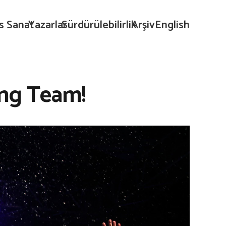
s Sanat
Yazarlar
Sürdürülebilirlik
Arşiv
English
ing Team!