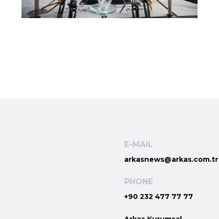
E-MAIL
arkasnews@arkas.com.tr
PHONE
+90 232 477 77 77