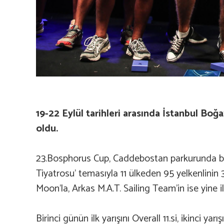
19-22 Eylül tarihleri arasında İstanbul Bo
oldu.
23.Bosphorus Cup, Caddebostan parkurunda biri 
Tiyatrosu’ temasıyla 11 ülkeden 95 yelkenlinin
Moon’la, Arkas M.A.T. Sailing Team’in ise yine ilk
Birinci günün ilk yarışını Overall 11.si, ikinci y