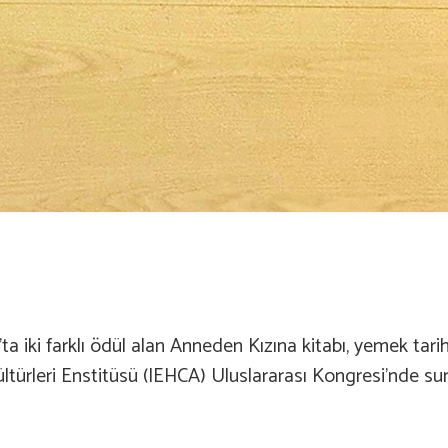
ki farklı ödül alan Anneden Kızına kitabı, yemek tari
ürleri Enstitüsü (IEHCA) Uluslararası Kongresi’nde sunu