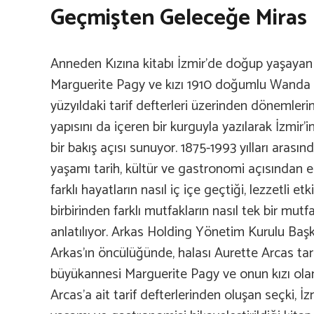
Geçmişten Geleceğe Miras
Anneden Kızına kitabı İzmir’de doğup yaşaya
Marguerite Pagy ve kızı 1910 doğumlu Wanda Arc
yüzyıldaki tarif defterleri üzerinden dönemlerin
yapısını da içeren bir kurguyla yazılarak İzmir’
bir bakış açısı sunuyor. 1875-1993 yılları arası
yaşamı tarih, kültür ve gastronomi açısından e
farklı hayatların nasıl iç içe geçtiği, lezzetli et
birbirinden farklı mutfakların nasıl tek bir mu
anlatılıyor. Arkas Holding Yönetim Kurulu Baş
Arkas’ın öncülüğünde, halası Aurette Arcas ta
büyükannesi Marguerite Pagy ve onun kızı o
Arcas’a ait tarif defterlerinden oluşan seçki, İzm