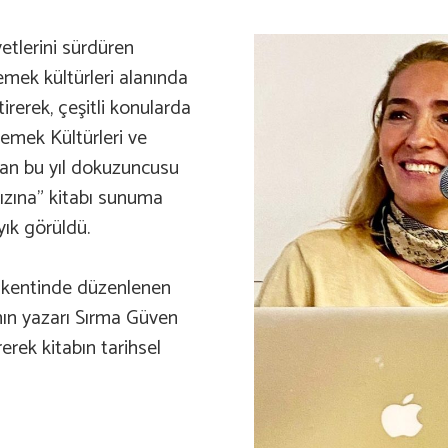
yetlerini sürdüren
emek kültürleri alanında
irerek, çeşitli konularda
emek Kültürleri ve
dan bu yıl dokuzuncusu
ızına” kitabı sunuma
yık görüldü.
s kentinde düzenlenen
nın yazarı Sırma Güven
erek kitabın tarihsel