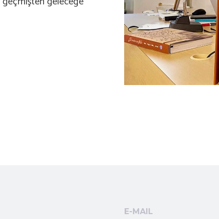
p, geçmişten geleceğe
E-MAIL