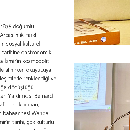
n 1875 doğumlu
as’ın iki farklı
in sosyal kültürel
in tarihine gastronomik
nda İzmir’in kozmopolit
le alınırken okuyucuya
kileşimlerle renklendiği ve
tfağa dönüştüğü
kan Yardımcısı Bernard
rafından korunan,
lan babaannesi Wanda
ir’in tarihi, çok kültürlü