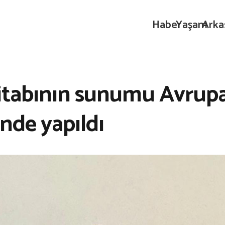
Haber
Yaşam
Arka
itabının sunumu Avrupa
’nde yapıldı