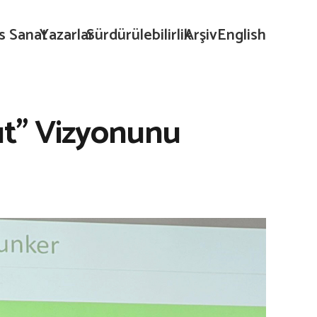
s Sanat
Yazarlar
Sürdürülebilirlik
Arşiv
English
ıt” Vizyonunu