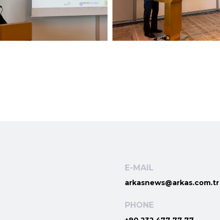
E-MAIL
arkasnews@arkas.com.tr
PHONE