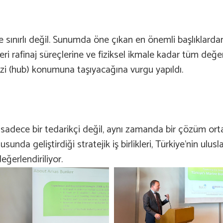
le sınırlı değil. Sunumda öne çıkan en önemli başlıklard
ri rafinaj süreçlerine ve fiziksel ikmale kadar tüm değer
ezi (hub) konumuna taşıyacağına vurgu yapıldı.
sadece bir tedarikçi değil, aynı zamanda bir çözüm orta
sunda geliştirdiği stratejik iş birlikleri, Türkiye’nin ulusl
ğerlendiriliyor.