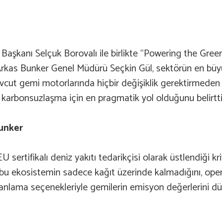
aşkanı Selçuk Borovalı ile birlikte “Powering the Green
Arkas Bunker Genel Müdürü Seçkin Gül, sektörün en büyü
cut gemi motorlarında hiçbir değişiklik gerektirmeden “
cil karbonsuzlaşma için en pragmatik yol olduğunu belirtti
Bunker
 sertifikalı deniz yakıtı tedarikçisi olarak üstlendiği kri
li, bu ekosistemin sadece kağıt üzerinde kalmadığını, ope
manlama seçenekleriyle gemilerin emisyon değerlerini dü