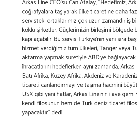
Arkas Line CEO’su Can Atalay, “Hedefimiz, Arka
coğrafyalara taşıyarak ülke ticaretine daha fa
servisteki ortaklarımız çok uzun zamandır iş bir
köklü şirketler. Güçlerimizin birleşimi bölgede b
kapı açabilir. Bu servis Türkiye’nin yanı sıra b
hizmet verdiğimiz tüm ülkeleri, Tanger veya T
aktarma yapmak suretiyle ABD’ye bağlayacak.
ihracatlarını hedeflerken aynı zamanda, Arkas L
Batı Afrika, Kuzey Afrika, Akdeniz ve Karadeniz
ticareti canlandırmayı ve taşıma hacmini büyü
USX gibi yeni hatlar, Arkas Line’nın ilave gemi
kendi filosunun hem de Türk deniz ticaret fil
yapacaktır” dedi.