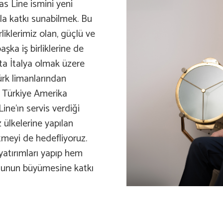
s Line ismini yeni
zla katkı sunabilmek. Bu
liklerimiz olan, güçlü ve
aşka iş birliklerine de
aşta İtalya olmak üzere
ürk limanlarından
 Türkiye Amerika
ine’ın servis verdiği
 ülkelerine yapılan
tmeyi de hedefliyoruz.
 yatırımları yapıp hem
osunun büyümesine katkı