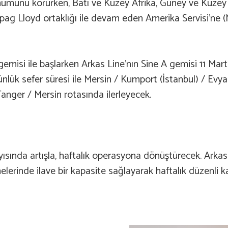
umunu korurken, Batı ve Kuzey Afrika, Güney ve Kuzey Av
apag Lloyd ortaklığı ile devam eden Amerika Servisi’ne
emisi ile başlarken Arkas Line’nın Sine A gemisi 11 Ma
nlük sefer süresi ile Mersin / Kumport (İstanbul) / Ev
anger / Mersin rotasında ilerleyecek.
ayısında artışla, haftalık operasyona dönüştürecek. Arkas
erinde ilave bir kapasite sağlayarak haftalık düzenli kal