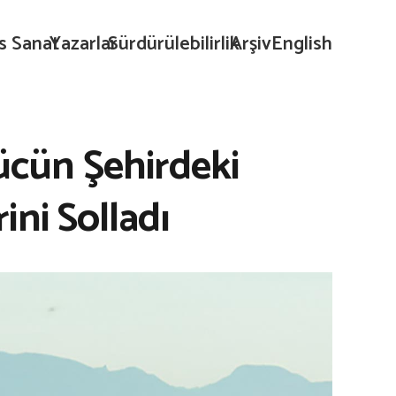
s Sanat
Yazarlar
Sürdürülebilirlik
Arşiv
English
ücün Şehirdeki
ini Solladı