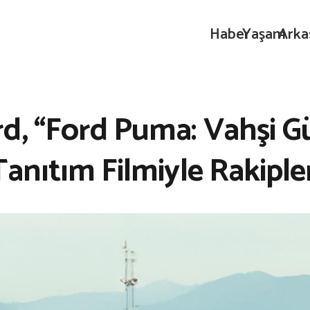
Haber
Yaşam
Arka
d, “Ford Puma: Vahşi G
anıtım Filmiyle Rakipler