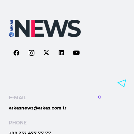
E-MAIL
arkasnews@arkas.com.tr
PHONE
+90 232 477 77 77