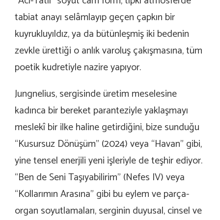
“Acı-Tatlı” soyut cam form, tıpkı atmosferde
tabiat anayı selâmlayıp geçen çapkın bir
kuyrukluyıldız, ya da bütünleşmiş iki bedenin
zevkle ürettiği o anlık varoluş çakışmasına, tüm
poetik kudretiyle nazire yapıyor.
Jungnelius, sergisinde üretim meselesine
kadınca bir bereket paranteziyle yaklaşmayı
meslekî bir ilke haline getirdiğini, bize sunduğu
“Kusursuz Dönüşüm” (2024) veya “Havan” gibi,
yine tensel enerjili yeni işleriyle de teşhir ediyor.
“Ben de Seni Taşıyabilirim” (Nefes IV) veya
“Kollarımın Arasına” gibi bu eylem ve parça-
organ soyutlamaları, serginin duyusal, cinsel ve