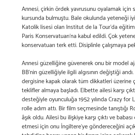
Annesi, çirkin ördek yavrusunu oyalamak için 
kursunda bulmuştu. Bale okulunda yeteneği iyic
Katolik lisesi olan Institut de la Tour’da eğit
Paris Konservatuarı’na kabul edildi. Çok yete
konservatuarı terk etti. Disiplinle çalışmaya 
Annesi güzelliğine güvenerek onu bir model aja
BB’nin güzelliğiyle ilgili algısının değiştiği and
dergisine kapak olarak tüm dikkatleri üzerine 
teklifler almaya başladı. Elbette ailesi karşı çı
desteğiyle oyunculuğa 1952 yılında Crazy for 
rolle adım attı. Bir film seçmesinde tanıştığı R
âşık oldu. Ailesi bu ilişkiye karşı çıktı ve baba
etmesi için onu İngiltere’ye göndereceğini açı