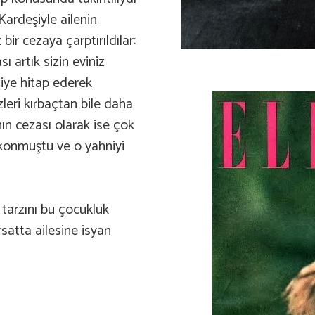
Kardeşiyle ailenin
bir cezaya çarptırıldılar:
ı artık sizin eviniz
 diye hitap ederek
zleri kırbaçtan bile daha
ın cezası olarak ise çok
konmuştu ve o yahniyi
m tarzını bu çocukluk
rsatta ailesine isyan