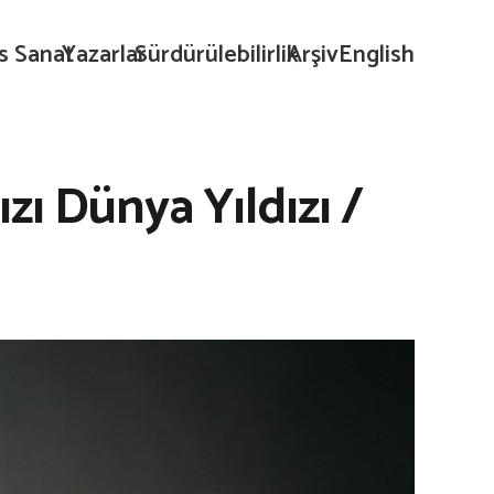
s Sanat
Yazarlar
Sürdürülebilirlik
Arşiv
English
zı Dünya Yıldızı /