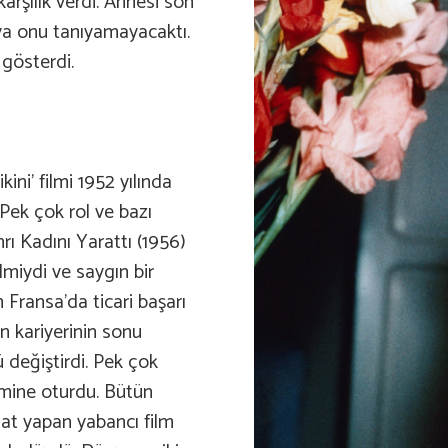
karşılık verdi. Annesi son
a onu tanıyamayacaktı.
 gösterdi.
ini’ filmi 1952 yılında
 Pek çok rol ve bazı
rı Kadını Yarattı (1956)
ilmiydi ve saygın bir
 Fransa’da ticari başarı
in kariyerinin sonu
değiştirdi. Pek çok
mine oturdu. Bütün
at yapan yabancı film