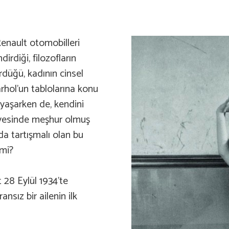
enault otomobilleri
irdiği, filozofların
düğü, kadının cinsel
rhol’un tablolarına konu
yaşarken de, kendini
sayesinde meşhur olmuş
da tartışmalı olan bu
 mi?
 28 Eylül 1934’te
ansız bir ailenin ilk