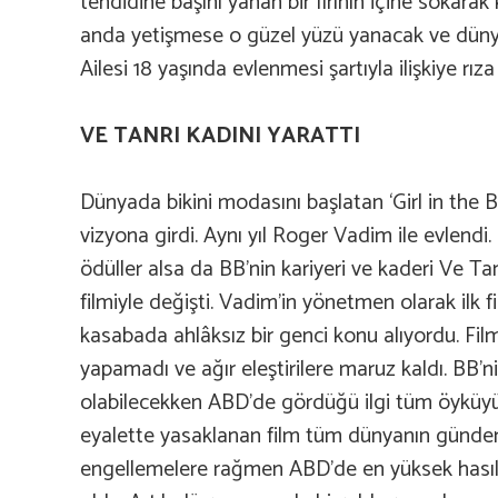
tehdidine başını yanan bir fırının içine sokarak 
anda yetişmese o güzel yüzü yanacak ve düny
Ailesi 18 yaşında evlenmesi şartıyla ilişkiye rıza
VE TANRI KADINI YARATTI
Dünyada bikini modasını başlatan ‘Girl in the Bik
vizyona girdi. Aynı yıl Roger Vadim ile evlendi.
ödüller alsa da BB’nin kariyeri ve kaderi Ve Tan
filmiyle değişti. Vadim’in yönetmen olarak ilk f
kasabada ahlâksız bir genci konu alıyordu. Film
yapamadı ve ağır eleştirilere maruz kaldı. BB’n
olabilecekken ABD’de gördüğü ilgi tüm öyküyü 
eyalette yasaklanan film tüm dünyanın günde
engellemelere rağmen ABD’de en yüksek hasıl