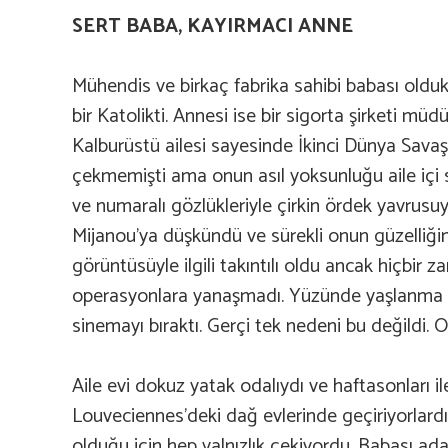
SERT BABA, KAYIRMACI ANNE
Mühendis ve birkaç fabrika sahibi babası old
bir Katolikti. Annesi ise bir sigorta şirketi müdü
Kalburüstü ailesi sayesinde İkinci Dünya Savaşı
çekmemişti ama onun asıl yoksunluğu aile içi sev
ve numaralı gözlükleriyle çirkin ördek yavrusu
Mijanou’ya düşkündü ve sürekli onun güzelliği
görüntüsüyle ilgili takıntılı oldu ancak hiçbir 
operasyonlara yanaşmadı. Yüzünde yaşlanma be
sinemayı bıraktı. Gerçi tek nedeni bu değildi. 
Aile evi dokuz yatak odalıydı ve haftasonları ile 
Louveciennes’deki dağ evlerinde geçiriyorlard
olduğu için hep yalnızlık çekiyordu. Babası ad