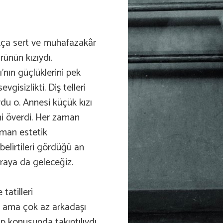
ukça sert ve muhafazakâr
rünün kızıydı.
’nın güçlüklerini pek
gisizlikti. Diş telleri
ydu o. Annesi küçük kızı
ni överdi. Her zaman
zaman estetik
lirtileri gördüğü an
Oraya da geleceğiz.
tatilleri
ı ama çok az arkadaşı
ap konusunda takıntılıydı