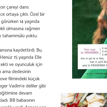
son çareyi dans
e ortaya çıktı. Özel bir
im görürken 14 yaşında
nekli olmasına rağmen
pek tahammülü yoktu.
nsına kaydettirdi. Bu,
ı. Henüz 15 yaşında Elle
çekti ve oyunculuk için
ktı ama dedesinin
Love filmindeki küçük
oger Vadim’e deliler gibi
sı eğitimine devam
kladı. BB babasının