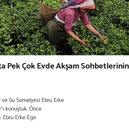
tta Pek Çok Evde Akşam Sohbetlerinin
y ve Su Somelyesi Ebru Erke
ay”ı konuştuk. Önce
m. Ebru Erke Ege