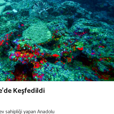
e’de Keşfedildi
 ev sahipliği yapan Anadolu