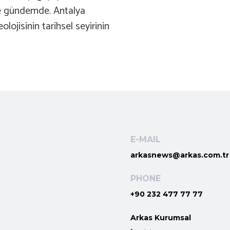
 de gündemde. Antalya
olojisinin tarihsel seyirinin
E-MAIL
arkasnews@arkas.com.tr
PHONE
+90 232 477 77 77
Arkas Kurumsal