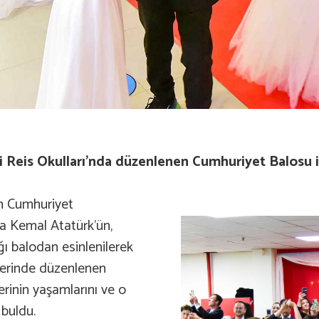
ri Reis Okulları’nda düzenlenen Cumhuriyet Balosu i
en Cumhuriyet
a Kemal Atatürk’ün,
ı balodan esinlenilerek
lerinde düzenlenen
lerinin yaşamlarını ve o
 buldu.