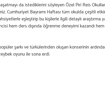
aşatmayı da istediklerini söyleyen Özel Piri Reis Okull
z. Cumhuriyet Bayramı Haftası tüm okulda çeşitli etkinli
ahsiyetlerle eşleştirip bu kişilerle ilgili detaylı araştır
rencisi hem ders dışında öğrenme deneyimi kazandı hem 
ki popüler şarkı ve türkülerinden oluşan konserinin ardı
 zeybek oyunu ile sona erdi.