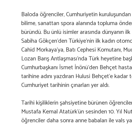
Baloda öğrenciler, Cumhuriyetin kuruluşundan
bilime, sanattan spora alanında topluma önderl
büründü. Bu ünlü isimler arasında dünyanın ilk
Sabiha Gökçen’den Türkiye’nin ilk kadın otomob
Cahid Morkaya’ya, Batı Cephesi Komutanı, Mu
Lozan Barış Antlaşması’nda Türk heyetine başk
Cumhurbaşkanı İsmet İnönü’den Behçet hastalı
tarihine adını yazdıran Hulusi Behçet’e kadar 
Cumhuriyet tarihinin çınarları yer aldı.
Tarihi kişiliklerin şahsiyetine bürünen öğrenci
Mustafa Kemal Atatürk’ün sesinden 10. Yıl Nutku’
öğrenciler daha sonra anne babaları ile vals ya