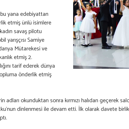
 bu yana edebiyattan
ik etmiş ünlü isimlere
 kadın savaş pilotu
il yarışçısı Samiye
danya Mütarekesi ve
anlık etmiş 2.
ğını tarif ederek dünya
topluma önderlik etmiş
lerin adları okunduktan sonra kırmızı halıdan geçerek sa
nun dinlenmesi ile devam etti. İlk olarak davete birlikte
ptı.