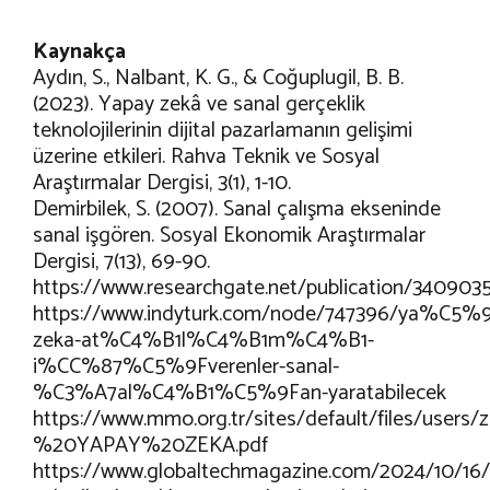
Kaynakça
Aydın, S., Nalbant, K. G., & Coğuplugil, B. B.
(2023). Yapay zekâ ve sanal gerçeklik
teknolojilerinin dijital pazarlamanın gelişimi
üzerine etkileri. Rahva Teknik ve Sosyal
Araştırmalar Dergisi, 3(1), 1-10.
Demirbilek, S. (2007). Sanal çalışma ekseninde
sanal işgören. Sosyal Ekonomik Araştırmalar
Dergisi, 7(13), 69-90.
https://www.researchgate.net/publication/3
https://www.indyturk.com/node/747396/ya%C5%
zeka-at%C4%B1l%C4%B1m%C4%B1-
i%CC%87%C5%9Fverenler-sanal-
%C3%A7al%C4%B1%C5%9Fan-yaratabilecek
https://www.mmo.org.tr/sites/default/files/u
%20YAPAY%20ZEKA.pdf
https://www.globaltechmagazine.com/2024/10/16/