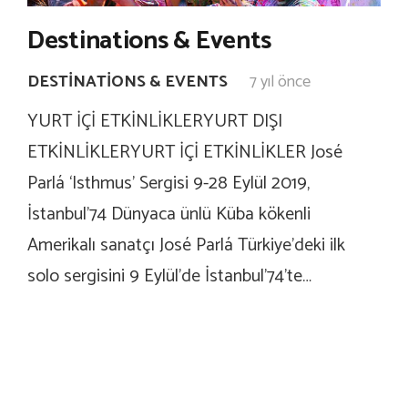
Destinations & Events
DESTINATIONS & EVENTS
7 yıl önce
YURT İÇİ ETKİNLİKLERYURT DIŞI
ETKİNLİKLERYURT İÇİ ETKİNLİKLER José
Parlá ‘Isthmus’ Sergisi 9-28 Eylül 2019,
İstanbul’74 Dünyaca ünlü Küba kökenli
Amerikalı sanatçı José Parlá Türkiye’deki ilk
solo sergisini 9 Eylül’de İstanbul’74’te…