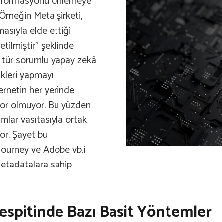
zenformasyonu önlemeye
 Örneğin Meta şirketi,
masıyla elde ettiği
etilmiştir” şeklinde
bu tür sorumlu yapay zekâ
likleri yapmayı
ternetin her yerinde
e zor olmuyor. Bu yüzden
umlar vasıtasıyla ortak
yor. Şayet bu
journey ve Adobe vb.i
e metadatalara sahip
espitinde Bazı Basit Yöntemler