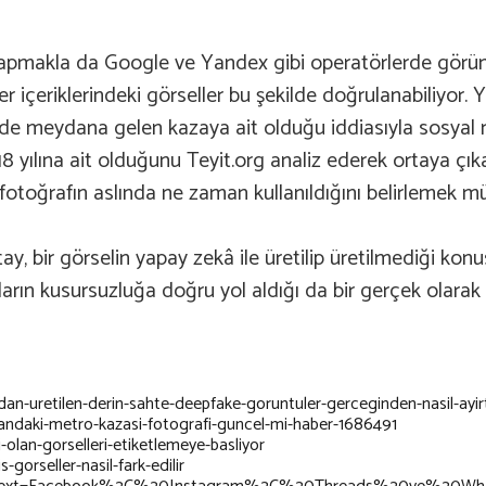
yapmakla da Google ve Yandex gibi operatörlerde görüntü
 içeriklerindeki görseller bu şekilde doğrulanabiliyor. 
de meydana gelen kazaya ait olduğu iddiasıyla sosyal 
018 yılına ait olduğunu Teyit.org analiz ederek ortaya ç
 fotoğrafın aslında ne zaman kullanıldığını belirlemek 
y, bir görselin yapay zekâ ile üretilip üretilmediği kon
tıların kusursuzluğa doğru yol aldığı da bir gerçek olara
n-uretilen-derin-sahte-deepfake-goruntuler-gerceginden-nasil-ayir
sandaki-metro-kazasi-fotografi-guncel-mi-haber-1686491
olan-gorselleri-etiketlemeye-basliyor
-gorseller-nasil-fark-edilir