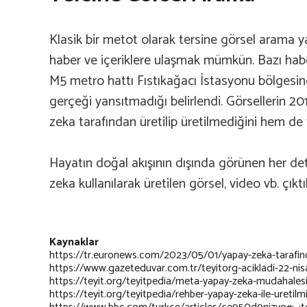
Klasik bir metot olarak tersine görsel arama 
haber ve içeriklere ulaşmak mümkün. Bazı haber
M5 metro hattı Fıstıkağacı İstasyonu bölgesin
gerçeği yansıtmadığı belirlendi. Görsellerin 2
zeka tarafından üretilip üretilmediğini hem de
Hayatın doğal akışının dışında görünen her deta
zeka kullanılarak üretilen görsel, video vb. çık
Kaynaklar
https://tr.euronews.com/2023/05/01/yapay-zeka-tarafinda
https://www.gazeteduvar.com.tr/teyitorg-acikladi-22-ni
https://teyit.org/teyitpedia/meta-yapay-zeka-mudahalesi-
https://teyit.org/teyitpedia/rehber-yapay-zeka-ile-uretilmis