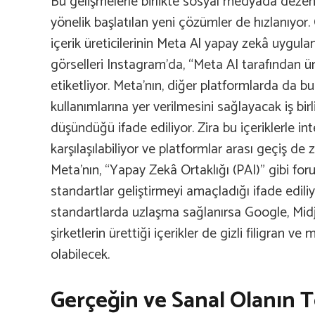
Bu gelişmelerle birlikte sosyal medyada de
yönelik başlatılan yeni çözümler de hızlanıyor.
içerik üreticilerinin Meta Al yapay zekâ uygula
görselleri Instagram’da, “Meta AI tarafından ür
etiketliyor. Meta’nın, diğer platformlarda da 
kullanımlarına yer verilmesini sağlayacak iş bir
düşündüğü ifade ediliyor. Zira bu içeriklerle in
karşılaşılabiliyor ve platformlar arası geçiş d
Meta’nın, “Yapay Zekâ Ortaklığı (PAI)” gibi for
standartlar geliştirmeyi amaçladığı ifade edili
standartlarda uzlaşma sağlanırsa Google, Mid
şirketlerin ürettiği içerikler de gizli filigran v
olabilecek.
Gerçeğin ve Sanal Olanın T