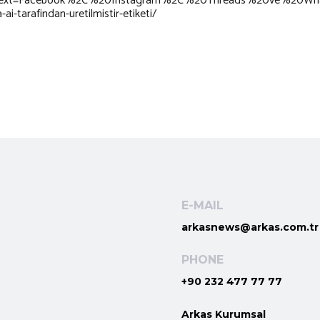
yo#:~:text=Facebook%2C%20Instagram%2C%20Threads%20ve%20
-tarafindan-uretilmistir-etiketi/
E-MAIL
arkasnews@arkas.com.tr
PHONE
+90 232 477 77 77
Arkas Kurumsal