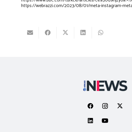
https://www.bbc.com/turkce/articles/ce950d9njz
https://webrazzi.com/2023/08/01/meta-instagram-meta-ai