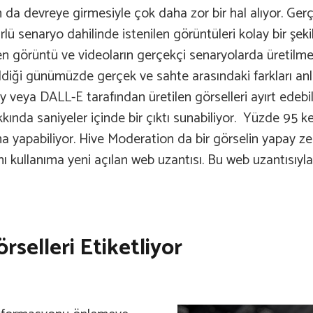
n da devreye girmesiyle çok daha zor bir hal alıyor. G
ürlü senaryo dahilinde istenilen görüntüleri kolay bir ş
nen görüntü ve videoların gerçekçi senaryolarda üretilmes
ildiği günümüzde gerçek ve sahte arasındaki farkları an
 veya DALL-E tarafından üretilen görselleri ayırt edebi
akkında saniyeler içinde bir çıktı sunabiliyor. Yüzde 95 
 yapabiliyor. Hive Moderation da bir görselin yapay zek
nı kullanıma yeni açılan web uzantısı. Bu web uzantısıyla b
selleri Etiketliyor