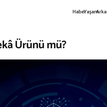
Haber
Yaşam
Arka
Zekâ Ürünü mü?