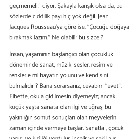
geçmemeli.” diyor. Şakayla karışık olsa da, bu
sözlerde ciddilik payı hiç yok değil. Jean
Jacques Rousseau’ya göre ise, “Çocuğu doğaya
bırakmak lazım.” Ne olabilir bu sizce ?
İnsan, yaşamının başlangıcı olan çocukluk
döneminde sanat, müzik, sesler, resim ve
renklerle mi hayatın yolunu ve kendisini
bulmalıdır ? Bana sorarsanız, cevabım “evet”.
Elbette, okula gidilmesin diyemeyiz; ancak,
küçük yaşta sanata olan ilgi ve uğraş, bu
yakınlığın somut sonuçları olan meyvelerini
zaman içinde vermeye başlar. Sanatla , çocuk
yapısı ve kişiliği yontulur, incelir ve şekil alır.