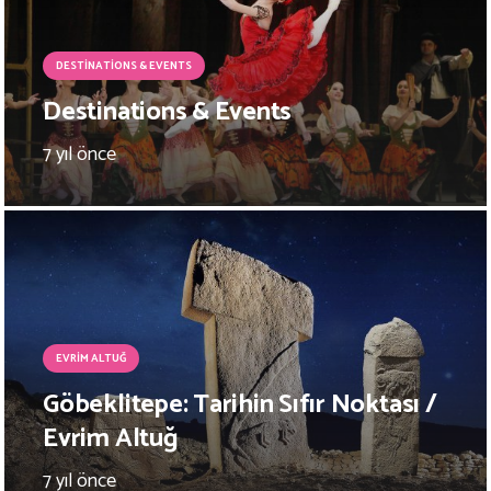
DESTINATIONS & EVENTS
Destinations & Events
7 yıl önce
EVRIM ALTUĞ
Göbeklitepe: Tarihin Sıfır Noktası /
Evrim Altuğ
7 yıl önce