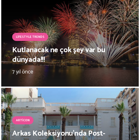
LIFESTYLE TRENDS
Kutlanacak ne çok şey var bu
dünyada!!!
7 yıl önce
ARTICON
Arkas Koleksiyonu’nda Post-