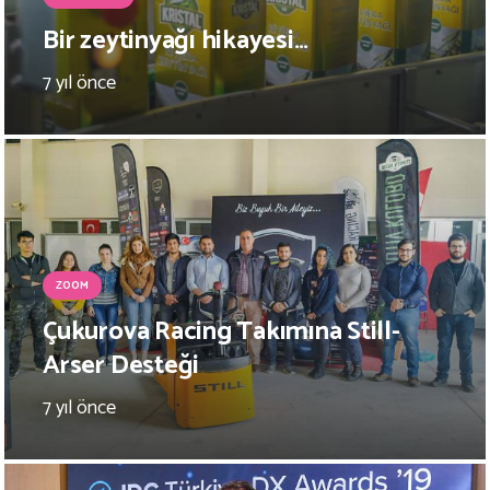
Bir zeytinyağı hikayesi…
7 yıl önce
ZOOM
Çukurova Racing Takımına Still-
Arser Desteği
7 yıl önce