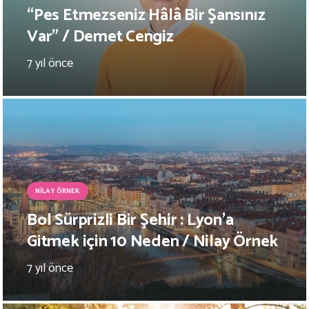
“Pes Etmezseniz Hâlâ Bir Şansınız
Var” / Demet Cengiz
7 yıl önce
NILAY ÖRNEK
Bol Sürprizli Bir Şehir : Lyon’a
Gitmek için 10 Neden / Nilay Örnek
7 yıl önce