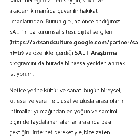
sanat belleğimizin en saygın, köklü ve
akademik manâda güvenilir hakikat
limanlarından. Bunun gibi, az önce andığımız
SALT’ın da kurumsal sitesi, dijital sergileri
(
https://artsandculture.google.com/partner/sa
hl=tr
)
ve özellikle içerdiği
SALT Araştırma
programını da burada bilhassa yeniden anmak
istiyorum.
Netice yerine kültür ve sanat, bugün bireysel,
kitlesel ve yerel ile ulusal ve uluslararası olanın
ihtimaller yumağından en yoğun ve samimi
biçimde faydalanan alanlar arasında başı
çektiğini, internet bereketiyle, bize zaten