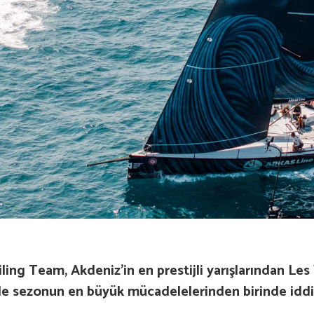
ling Team, Akdeniz’in en prestijli yarışlarından Le
iyle sezonun en büyük mücadelelerinden birinde iddi