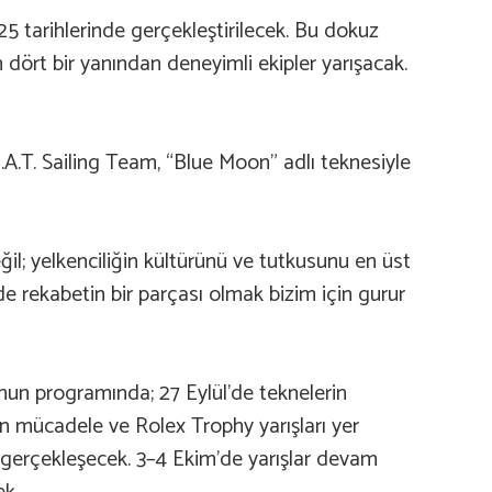
025 tarihlerinde gerçekleştirilecek. Bu dokuz
dört bir yanından deneyimli ekipler yarışacak.
.A.T. Sailing Team, “Blue Moon” adlı teknesiyle
eğil; yelkenciliğin kültürünü ve tutkusunu en üst
e rekabetin bir parçası olmak bizim için gurur
un programında; 27 Eylül’de teknelerin
ğun mücadele ve Rolex Trophy yarışları yer
er gerçekleşecek. 3–4 Ekim’de yarışlar devam