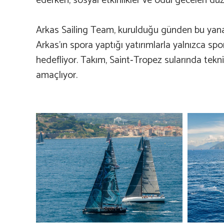
ederken, sosyal etkinlikler ve ödül geceleri dü
Arkas Sailing Team, kurulduğu günden bu yana ul
Arkas’ın spora yaptığı yatırımlarla yalnızca sp
hedefliyor. Takım, Saint‑Tropez sularında tekni
amaçlıyor.