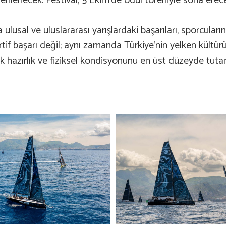
zenlenecek. Festival, 5 Ekim’de ödül töreniyle sona erec
usal ve uluslararası yarışlardaki başarıları, sporcuların
ortif başarı değil; aynı zamanda Türkiye’nin yelken kült
k hazırlık ve fiziksel kondisyonunu en üst düzeyde tutar