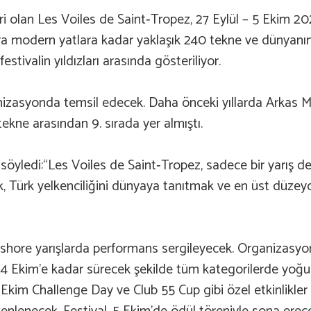
biri olan Les Voiles de Saint‑Tropez, 27 Eylül – 5 Ekim 2
ra modern yatlara kadar yaklaşık 240 tekne ve dünyanın 
stivalin yıldızları arasında gösteriliyor.
ganizasyonda temsil edecek. Daha önceki yıllarda Arkas M
ekne arasından 9. sırada yer almıştı.
rı söyledi:“Les Voiles de Saint‑Tropez, sadece bir yarış d
k, Türk yelkenciliğini dünyaya tanıtmak ve en üst düzeyd
hore yarışlarda performans sergileyecek. Organizasyon
aren 4 Ekim’e kadar sürecek şekilde tüm kategorilerde yo
 2 Ekim Challenge Day ve Club 55 Cup gibi özel etkinlikl