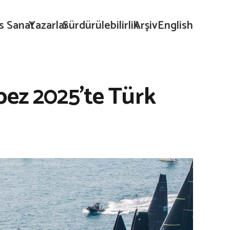
s Sanat
Yazarlar
Sürdürülebilirlik
Arşiv
English
pez 2025’te Türk