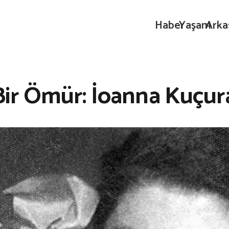
Haber
Yaşam
Arka
ir Ömür: İoanna Kuçur