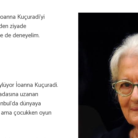
İoanna Kuçuradi’yi
den ziyade
ine de deneyelim.
ylüyor İoanna Kuçuradi.
 adasına uzanan
tanbul’da dünyaya
uk ama çocukken oyun