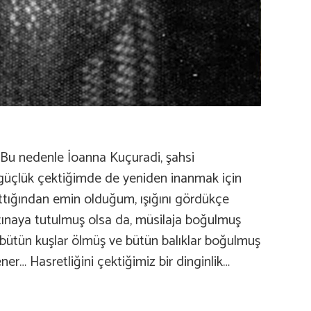
Bu nedenle İoanna Kuçuradi, şahsi
güçlük çektiğimde de yeniden inanmak için
attığından emin olduğum, ışığını gördükçe
rtınaya tutulmuş olsa da, müsilaja boğulmuş
i bütün kuşlar ölmüş ve bütün balıklar boğulmuş
er… Hasretliğini çektiğimiz bir dinginlik…