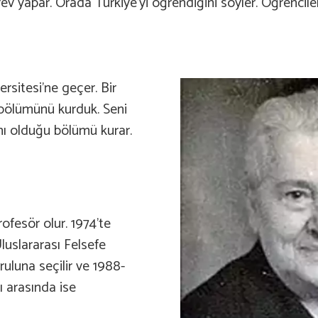
v yapar. Orada Türkiye’yi öğrendiğini söyler. Öğrencile
rsitesi’ne geçer. Bir
 bölümünü kurduk. Seni
nı olduğu bölümü kurar.
ofesör olur. 1974’te
luslararası Felsefe
uluna seçilir ve 1988-
ı arasında ise