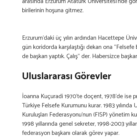
arasında Erzurum Atatürk Üniversitesi’nde göre
birilerinin hoşuna gitmez.
Erzurum’daki üç yılın ardından Hacettepe Ünive
gün koridorda karşılaştığı dekan ona “Felsefe
de başkan yaptık. Çalış” der. Habersizce başka
Uluslararası Görevler
İoanna Kuçuradi 1970’te doçent, 1978’de ise pr
Türkiye Felsefe Kurumunu kurar. 1983 yılında U
Kuruluşları Federasyonu’nun (FISP) yönetim kur
1998 yıllarında genel sekreter, 1998-2003 yıllar
federasyon başkanı olarak görev yapar.