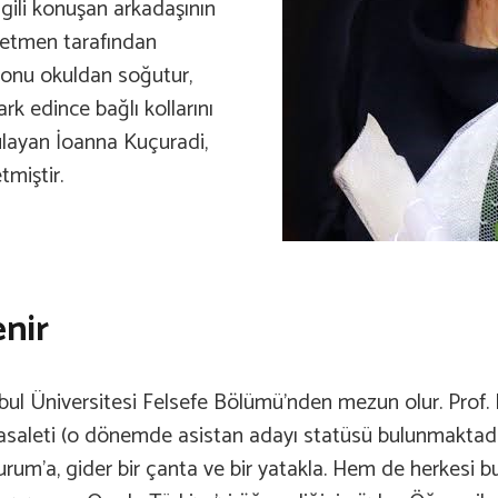
lgili konuşan arkadaşının
gözetmen tarafından
a onu okuldan soğutur,
rk edince bağlı kollarını
ulayan İoanna Kuçuradi,
tmiştir.
enir
ul Üniversitesi Felsefe Bölümü’nden mezun olur. Prof. 
 asaleti (o dönemde asistan adayı statüsü bulunmaktadı
m’a, gider bir çanta ve bir yatakla. Hem de herkesi bu k