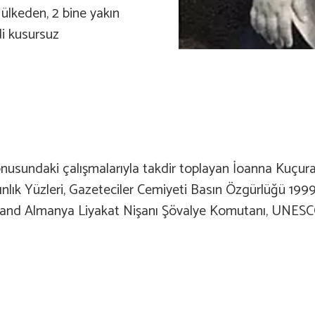
 ülkeden, 2 bine yakın
di kusursuz
konusundaki çalışmalarıyla takdir toplayan İoanna Kuçura
nlık Yüzleri, Gazeteciler Cemiyeti Basın Özgürlüğü 199
nd Almanya Liyakat Nişanı Şövalye Komutanı, UNESCO A