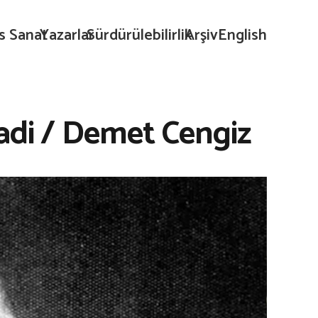
s Sanat
Yazarlar
Sürdürülebilirlik
Arşiv
English
adi / Demet Cengiz