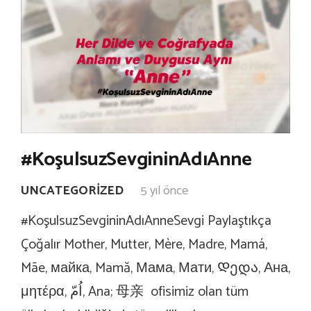
#KoşulsuzSevgininAdıAnne
UNCATEGORIZED
5 yıl önce
#KoşulsuzSevgininAdıAnneSevgi Paylaştıkça
Çoğalır Mother, Mutter, Mère, Madre, Mamá,
Mãe, майка, Mamă, Мама, Мати, Დედა, Ана,
μητέρα, اُمّ, Ana; 母亲 ofisimiz olan tüm