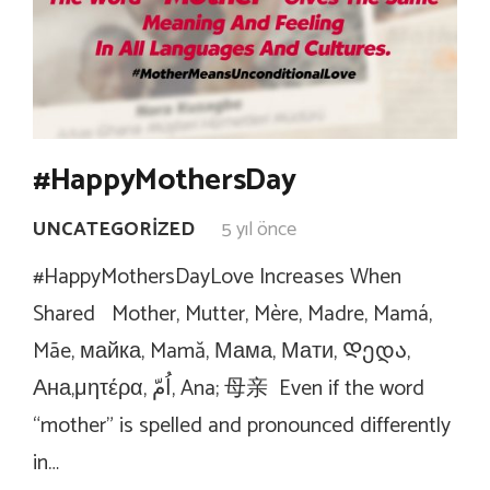
#HappyMothersDay
UNCATEGORIZED
5 yıl önce
#HappyMothersDayLove Increases When
Shared Mother, Mutter, Mère, Madre, Mamá,
Mãe, майка, Mamă, Мама, Мати, Დედა,
Ана,μητέρα, اُمّ, Ana; 母亲 Even if the word
“mother” is spelled and pronounced differently
in…