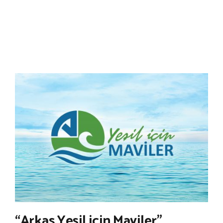
“Arkas Yeşil için Maviler”