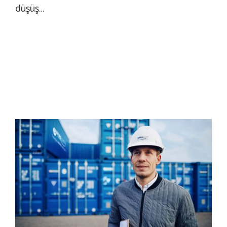
düşüş…