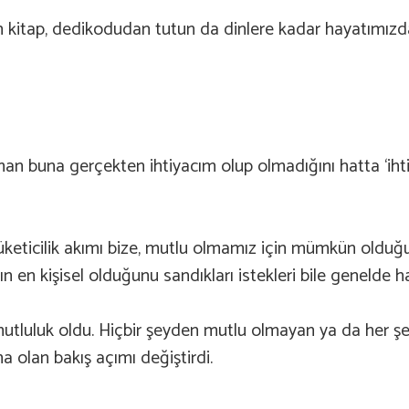
ılan kitap, dedikodudan tutun da dinlere kadar hayatımız
n buna gerçekten ihtiyacım olup olmadığını hatta ‘iht
 “Tüketicilik akımı bize, mutlu olmamız için mümkün oldu
n en kişisel olduğunu sandıkları istekleri bile genelde 
e mutluluk oldu. Hiçbir şeyden mutlu olmayan ya da her ş
a olan bakış açımı değiştirdi.