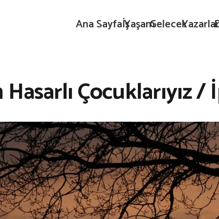
Ana Sayfa
İş
Yaşam
Gelecek
Yazarla
 Hasarlı Çocuklarıyız / 