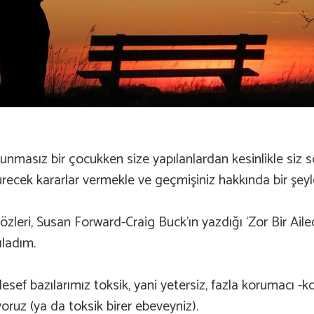
unmasız bir çocukken size yapılanlardan kesinlikle siz so
recek kararlar vermekle ve geçmişiniz hakkında bir şe
özleri, Susan Forward-Craig Buck’ın yazdığı ‘Zor Bir Ai
tıladım.
esef bazılarımız toksik, yani yetersiz, fazla korumacı -ko
yoruz (ya da toksik birer ebeveyniz).