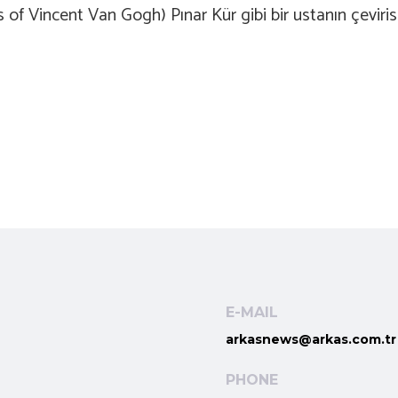
s of Vincent Van Gogh) Pınar Kür gibi bir ustanın çeviris
E-MAIL
arkasnews@arkas.com.tr
PHONE