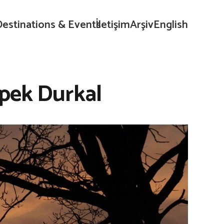
r
Destinations & Events
İletişim
Arşiv
English
İpek Durkal