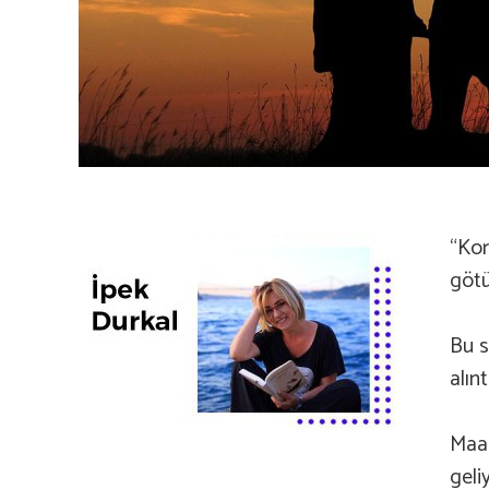
“Kor
götü
Bu s
alın
Maal
geli