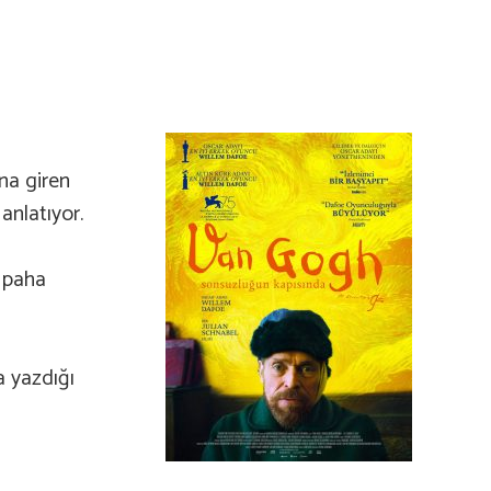
na giren
anlatıyor.
 paha
a yazdığı