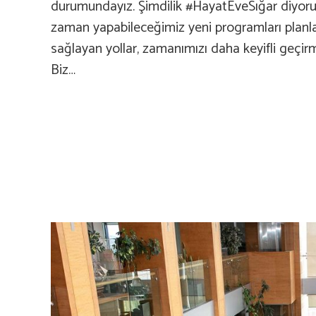
durumundayız. Şimdilik #HayatEveSığar diyoruz
zaman yapabileceğimiz yeni programları planl
sağlayan yollar, zamanımızı daha keyifli geçirm
Biz…