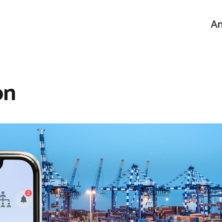
An
on