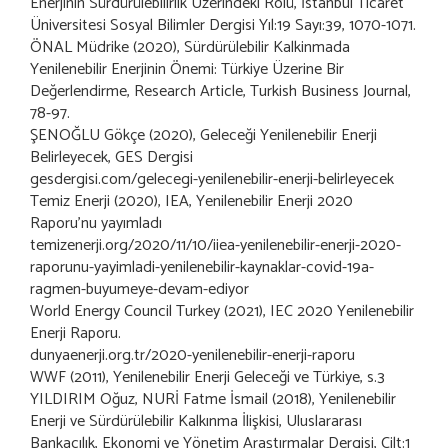
Enerjinin Sürdürülebilirlik Üzerindeki Rolü, İstanbul Ticaret
Üniversitesi Sosyal Bilimler Dergisi Yıl:19 Sayı:39, 1070-1071.
ÖNAL Müdrike (2020), Sürdürülebilir Kalkinmada
Yenilenebilir Enerjinin Önemi: Türkiye Üzerine Bir
Değerlendirme, Research Article, Turkish Business Journal,
78-97.
ŞENOĞLU Gökçe (2020), Geleceği Yenilenebilir Enerji
Belirleyecek, GES Dergisi
gesdergisi.com/gelecegi-yenilenebilir-enerji-belirleyecek
Temiz Enerji (2020), IEA, Yenilenebilir Enerji 2020
Raporu’nu yayımladı
temizenerji.org/2020/11/10/iiea-yenilenebilir-enerji-2020-
raporunu-yayimladi-yenilenebilir-kaynaklar-covid-19a-
ragmen-buyumeye-devam-ediyor
World Energy Council Turkey (2021), IEC 2020 Yenilenebilir
Enerji Raporu.
dunyaenerji.org.tr/2020-yenilenebilir-enerji-raporu
WWF (2011), Yenilenebilir Enerji Geleceği ve Türkiye, s.3
YILDIRIM Oğuz, NURİ Fatme İsmail (2018), Yenilenebilir
Enerji ve Sürdürülebilir Kalkınma İlişkisi, Uluslararası
Bankacılık, Ekonomi ve Yönetim Araştırmalar Dergisi, Cilt:1