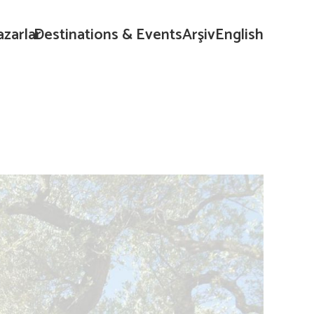
azarlar
Destinations & Events
Arşiv
English