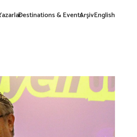
k
Yazarlar
Destinations & Events
Arşiv
English