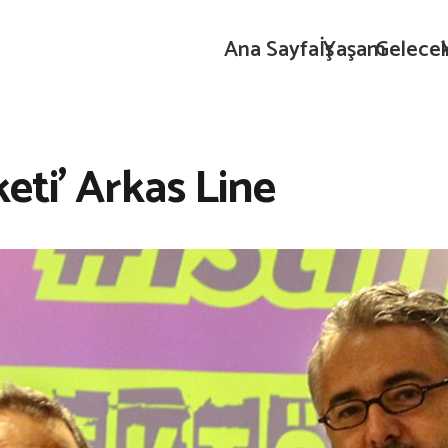
Ana Sayfa
İş
Yaşam
Gelece
rketi’ Arkas Line