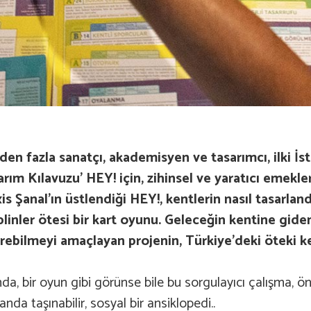
den fazla sanatçı, akademisyen ve tasarımcı, ilki İst
rım Kılavuzu’ HEY! için, zihinsel ve yaratıcı emekle
is Şanal’ın üstlendiği HEY!, kentlerin nasıl tasarlan
plinler ötesi bir kart oyunu. Geleceğin kentine gide
rebilmeyi amaçlayan projenin, Türkiye’deki öteki k
nda, bir oyun gibi görünse bile bu sorgulayıcı çalışma, ön
nda taşınabilir, sosyal bir ansiklopedi..