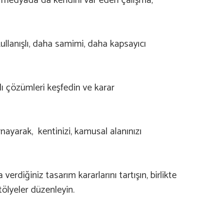
yal medyada da kendini var eden çalışma,
kullanışlı, daha samimi, daha kapsayıcı
rklı çözümleri keşfedin ve karar
oynayarak, kentinizi, kamusal alanınızı
erdiğiniz tasarım kararlarını tartışın, birlikte
atölyeler düzenleyin.