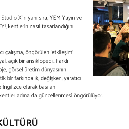
 Studio X’in yanı sıra, YEM Yayın ve
Y!, kentlerin nasıl tasarlandığını
cı çalışma, öngörülen ‘etkileşim’
l, açık bir ansiklopedi.. Farklı
roje, görsel üretim dünyasının
k bir farkındalık, değişken, yaratıcı
İngilizce olarak basılan
i kentler adına da güncellenmesi öngörülüyor.
 KÜLTÜRÜ