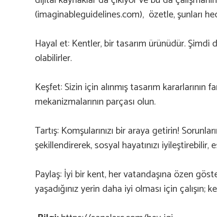
dijital kaynaklar da çıkıyor ve bu da çalışman
(imaginableguidelines.com), özetle, şunları hed
Hayal et: Kentler, bir tasarım ürünüdür. Şimdi d
olabilirler.
Keşfet: Sizin için alınmış tasarım kararlarının fa
mekanizmalarının parçası olun.
Tartış: Komşularınızı bir araya getirin! Sorunlar
şekillendirerek, sosyal hayatınızı iyileştirebilir, 
Paylaş: İyi bir kent, her vatandaşına özen göster
yaşadığınız yerin daha iyi olması için çalışın; ken