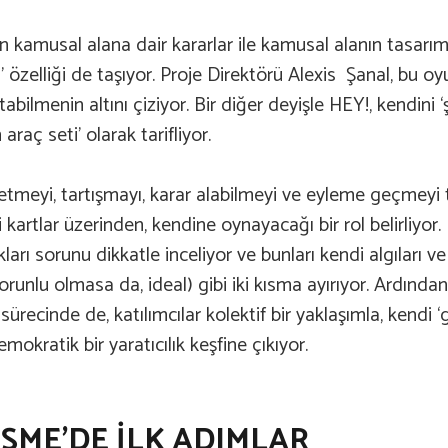
ın kamusal alana dair kararlar ile kamusal alanın tasarım
 özelliği de taşıyor. Proje Direktörü Alexis Şanal, bu o
abilmenin altını çiziyor. Bir diğer deyişle HEY!, kendini ‘ş
raç seti’ olarak tarifliyor.
etmeyi, tartışmayı, karar alabilmeyi ve eyleme geçmeyi t
i kartlar üzerinden, kendine oynayacağı bir rol belirliyor.
kları sorunu dikkatle inceliyor ve bunları kendi algıları ve
orunlu olmasa da, ideal) gibi iki kısma ayırıyor. Ardından o
recinde de, katılımcılar kolektif bir yaklaşımla, kendi ‘
mokratik bir yaratıcılık keşfine çıkıyor.
ŞME’DE İLK ADIMLAR