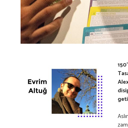
150’
Tasa
Alex
disi
geti
Aslı
zama