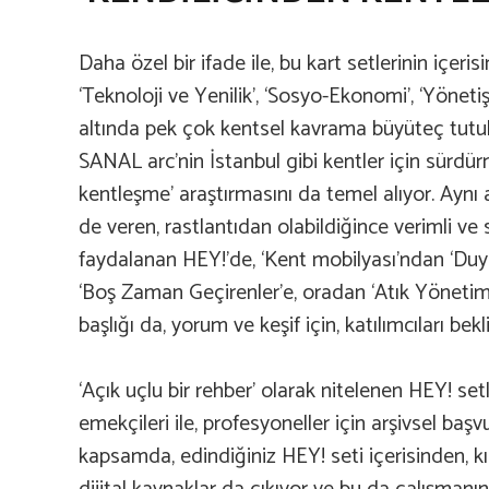
Daha özel bir ifade ile, bu kart setlerinin içerisi
‘Teknoloji ve Yenilik’, ‘Sosyo-Ekonomi’, ‘Yönetişi
altında pek çok kentsel kavrama büyüteç tutul
SANAL arc’nin İstanbul gibi kentler için sürdü
kentleşme’ araştırmasını da temel alıyor. Aynı a
de veren, rastlantıdan olabildiğince verimli ve 
faydalanan HEY!’de, ‘Kent mobilyası’ndan ‘Duyus
‘Boş Zaman Geçirenler’e, oradan ‘Atık Yönetimi’ v
başlığı da, yorum ve keşif için, katılımcıları bekl
‘Açık uçlu bir rehber’ olarak nitelenen HEY! set
emekçileri ile, profesyoneller için arşivsel ba
kapsamda, edindiğiniz HEY! seti içerisinden, k