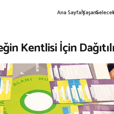
Ana Sayfa
İş
Yaşam
Gelece
eğin Kentlisi İçin Dağıtı