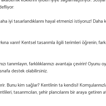
ın akademik köklerini iyiden iyiye sağlamlaştırıyor. Sos
efliyor:
aha iyi tasarlandıklarını hayal etmenizi istiyoruz! Daha 
rkına varın! Kentsel tasarımla ilgili terimleri öğrenin, fa
ınızı tanımlayın, farklılıklarınızı avantaja çevirin! Oyunu 
esnafa destek olabilirsiniz.
ir. Bunu kim sağlar? Kentlinin ta kendisi! Komşularınızla v
tlileri, tasarımcıları, şehir plancılarını bir araya getiren 