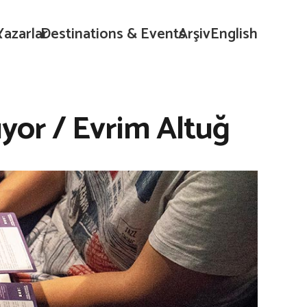
k
Yazarlar
Destinations & Events
Arşiv
English
lıyor / Evrim Altuğ