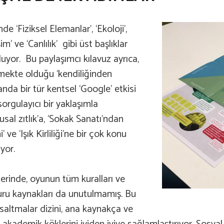
nde ‘Fiziksel Elemanlar’, ‘Ekoloji’,
m’ ve ‘Canlılık’ gibi üst başlıklar
uyor. Bu paylaşımcı kılavuz ayrıca,
rmekte olduğu ‘kendiliğinden
nda bir tür kentsel ‘Google’ etkisi
sorgulayıcı bir yaklaşımla
al zıtlık’a, ‘Sokak Sanatı’ndan
e ‘Işık Kirliliği’ne bir çok konu
iyor.
lerinde, oyunun tüm kuralları ve
şvuru kaynakları da unutulmamış. Bu
ısaltmalar dizini, ana kaynakça ve