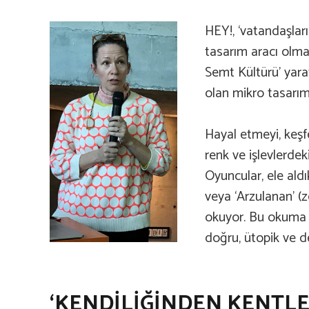
HEY!, ‘vatandaşlar
tasarım aracı olma’
Semt Kültürü’ yarat
olan mikro tasarım a
Hayal etmeyi, keşf
renk ve işlevlerdek
Oyuncular, ele aldı
veya ‘Arzulanan’ (z
okuyor. Bu okuma sü
doğru, ütopik ve de
‘KENDİLİĞİNDEN KENTLE