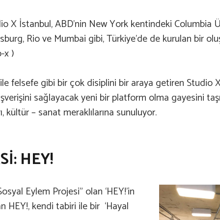
io X İstanbul, ABD’nin New York kentindeki Columbia Üniv
burg, Rio ve Mumbai gibi, Türkiye’de de kurulan bir ol
o-x
)
 felsefe gibi bir çok disiplini bir araya getiren Studio X
ışverişini sağlayacak yeni bir platform olma gayesini taşı
, kültür – sanat meraklılarına sunuluyor.
İ: HEY!
Sosyal Eylem Projesi” olan ‘HEY!’in
 HEY!, kendi tabiri ile bir ‘Hayal