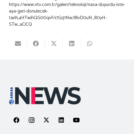
https://www.ntv.com.tr/galeri/teknoloji/nasa-duyurdu-iste-
aya-geri-donulecek-
tarih,4HTwihQG00qvFri7Gzj1Nw/l8vD0uN_80yH-
STw_aCiCQ