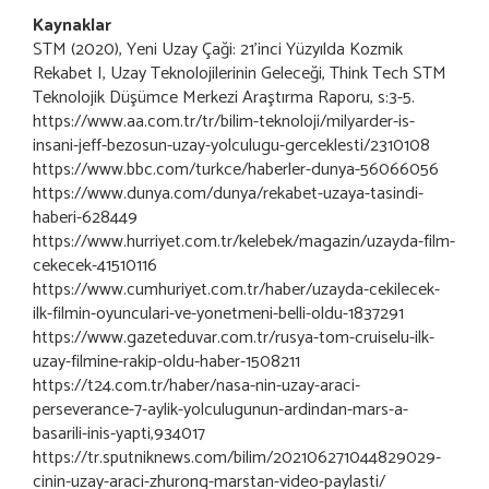
Kaynaklar
STM (2020), Yeni Uzay Çaği: 21’inci Yüzyılda Kozmik
Rekabet I, Uzay Teknolojilerinin Geleceği, Think Tech STM
Teknolojik Düşümce Merkezi Araştırma Raporu, s:3-5.
https://www.aa.com.tr/tr/bilim-teknoloji/milyarder-is-
insani-jeff-bezosun-uzay-yolculugu-gerceklesti/2310108
https://www.bbc.com/turkce/haberler-dunya-56066056
https://www.dunya.com/dunya/rekabet-uzaya-tasindi-
haberi-628449
https://www.hurriyet.com.tr/kelebek/magazin/uzayda-film-
cekecek-41510116
https://www.cumhuriyet.com.tr/haber/uzayda-cekilecek-
ilk-filmin-oyunculari-ve-yonetmeni-belli-oldu-1837291
https://www.gazeteduvar.com.tr/rusya-tom-cruiselu-ilk-
uzay-filmine-rakip-oldu-haber-1508211
https://t24.com.tr/haber/nasa-nin-uzay-araci-
perseverance-7-aylik-yolculugunun-ardindan-mars-a-
basarili-inis-yapti,934017
https://tr.sputniknews.com/bilim/202106271044829029-
cinin-uzay-araci-zhurong-marstan-video-paylasti/