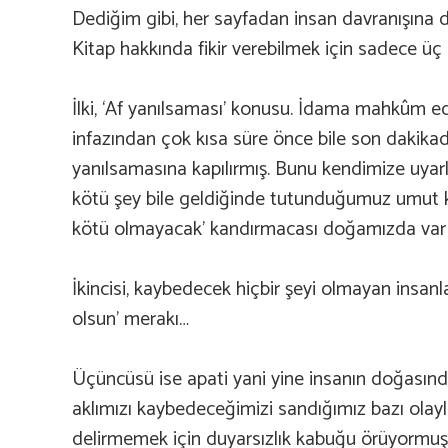
Dediğim gibi, her sayfadan insan davranışına da
Kitap hakkında fikir verebilmek için sadece üç 
İlki, ‘Af yanılsaması’ konusu. İdama mahkûm ed
infazından çok kısa süre önce bile son dakikad
yanılsamasına kapılırmış. Bunu kendimize uyar
kötü şey bile geldiğinde tutunduğumuz umut kır
kötü olmayacak’ kandırmacası doğamızda var
İkincisi, kaybedecek hiçbir şeyi olmayan insan
olsun’ merakı…
Üçüncüsü ise apati yani yine insanın doğasında 
aklımızı kaybedeceğimizi sandığımız bazı olayl
delirmemek için duyarsızlık kabuğu örüyormuş