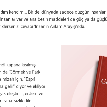
m kendimi… Bir de, dünyada sadece düzgün insanların ve
tü insanlar var ve ana besin maddeleri de güç ya da güç
r derseniz, cevabı ‘İnsanın Anlam Arayışı’nda.
di kapana kısılmış
on da ‘Görmek ve Fark
 mizah için, “Espri
gelir” diyor ve ekliyor:
lik eleştirilir, erdem ve
 rahatsızlık dile