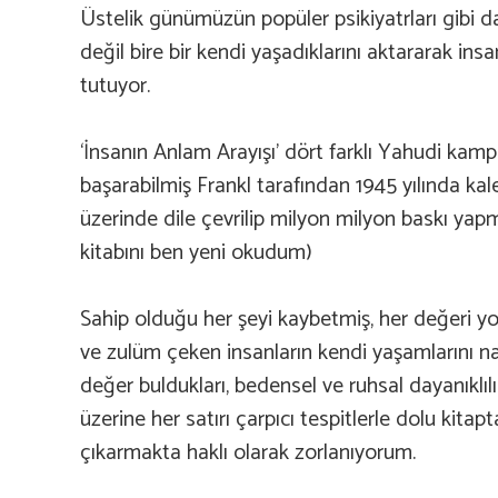
Üstelik günümüzün popüler psikiyatrları gibi da
değil bire bir kendi yaşadıklarını aktararak insan
tutuyor.
‘İnsanın Anlam Arayışı’ dört farklı Yahudi kam
başarabilmiş Frankl tarafından 1945 yılında kal
üzerinde dile çevrilip milyon milyon baskı yap
kitabını ben yeni okudum)
Sahip olduğu her şeyi kaybetmiş, her değeri yok
ve zulüm çeken insanların kendi yaşamlarını n
değer buldukları, bedensel ve ruhsal dayanıklıl
üzerine her satırı çarpıcı tespitlerle dolu kitapt
çıkarmakta haklı olarak zorlanıyorum.