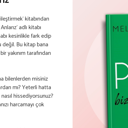
rız
ileştirmek’ kitabından
nlarız’ adlı kitabı
abı kesinlikle fark edip
 değil. Bu kitap bana
 bir yakınım tarafından
 bilenlerden misiniz
rdan mı? Yeterli hatta
i nasıl hissediyorsunuz?
anızı harcamayı çok