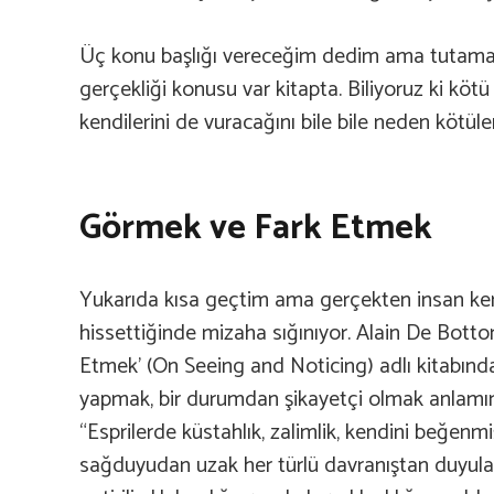
Üç konu başlığı vereceğim dedim ama tutamadı
gerçekliği konusu var kitapta. Biliyoruz ki kö
kendilerini de vuracağını bile bile neden kötüle
Görmek ve Fark Etmek
Yukarıda kısa geçtim ama gerçekten insan ken
hissettiğinde mizaha sığınıyor. Alain De Bott
Etmek’ (On Seeing and Noticing) adlı kitabında
yapmak, bir durumdan şikayetçi olmak anlamına 
“Esprilerde küstahlık, zalimlik, kendini beğenmiş
sağduyudan uzak her türlü davranıştan duyulan