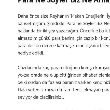
Para Ne Söyler Biz Ne Anla
Daha önce size Reyhan’ın ‘Mekan Enerjilerini İy
bahsetmiştim. Şimdi de ‘Para ne Söyler Biz Ne A
hakkında bir iki şey yazacağım. Öncelikle bu kit
almazdım çünkü para benim için cazip bir konu
para ile son derece karmaşık olan ilişkimi bilen
hediye edildi.
Cüzdanında kaç para olduğunu kuruşu kuruşuna
yoksa orada ne olup bittiğinden bihaber olanla
belki ondan da fazlası paranız varken kendiniz
Hala yetersiz mi ya da tam tersi, olmayan par
seviyor da olabilirsiniz…