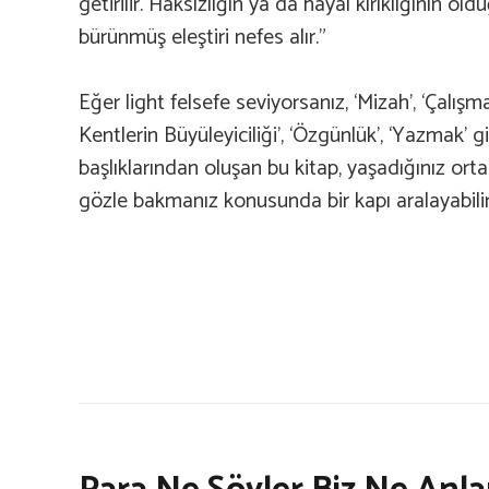
getirilir. Haksızlığın ya da hayal kırıklığının old
bürünmüş eleştiri nefes alır.”
Eğer light felsefe seviyorsanız, ‘Mizah’, ‘Çalışma
Kentlerin Büyüleyiciliği’, ‘Özgünlük’, ‘Yazmak’ gib
başlıklarından oluşan bu kitap, yaşadığınız or
gözle bakmanız konusunda bir kapı aralayabilir