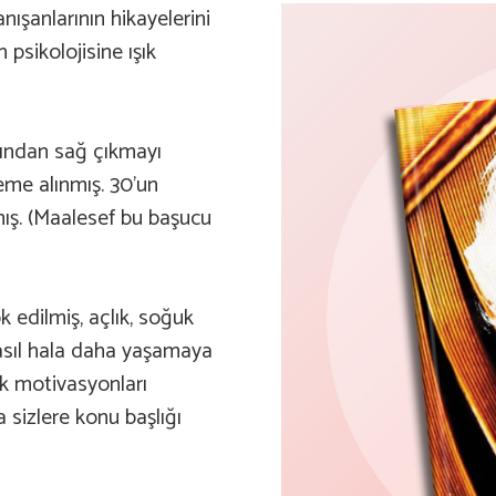
nışanlarının hikayelerini
 psikolojisine ışık
pından sağ çıkmayı
eme alınmış. 30’un
mış. (Maalesef bu başucu
 edilmiş, açlık, soğuk
asıl hala daha yaşamaya
ık motivasyonları
a sizlere konu başlığı