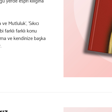
uğu yerde espri kılığına
 ve Mutluluk’, ‘Sıkıcı
i farklı farklı konu
tama ve kendinize başka
.