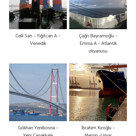
Celil Sarı – Yiğitcan A –
Çağrı Bayramoğlu –
Venedik
Emma A – Atlantik
okyanusu
Gökhan Yenibosna –
İbrahim Kıroğlu –
Yeni Çanakkale
Mersin -Limar