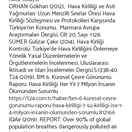
ORHAN Gökhan (2012), Hava Kirliliği ve Asit
Yağmurları: Uzun Menzilli Sınırlar Ötesi Hava
Kirliliği Sözleşmesi ve Protokolleri Karşısında
Türkiye’nin Konumu, Marmara Avrupa
Araştırmaları Dergisi, Cilt 20, Sayı: 1:126.
SÜMER Gülizar Çakır (2014), Hava Kirliği
Kontrolü: Türkiye’de Hava Kirliliğini Önlemeye
Yönelik Yasal Düzenlemelerin ve
Örgütlenmelerin İncelenmesi, Uluslararası
İktisadi ve İdari İncelemeler Dergisi,S.13:38-40.
T24 (2019), BM 6. Küresel Çevre Görünümü
Raporu: Hava Kirliliği Her Yıl 7 Milyon İnsanın
Ölümünden Sorumlu
https://t24.com.tr/haber/bm-6-kuresel-cevre-
gorunumu-raporu-hava-kirliligi-7-su-kirliligi-ise-1-
4-milyon-insanin-olumunden-sorumlu,812166
IQAir (2019), REPORT: Over 90% of global
population breathes dangerously polluted air