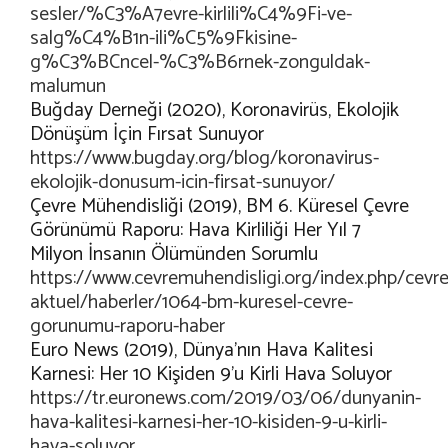
sesler/%C3%A7evre-kirlili%C4%9Fi-ve-
salg%C4%B1n-ili%C5%9Fkisine-
g%C3%BCncel-%C3%B6rnek-zonguldak-
malumun
Buğday Derneği (2020), Koronavirüs, Ekolojik
Dönüşüm İçin Fırsat Sunuyor
https://www.bugday.org/blog/koronavirus-
ekolojik-donusum-icin-firsat-sunuyor/
Çevre Mühendisliği (2019), BM 6. Küresel Çevre
Görünümü Raporu: Hava Kirliliği Her Yıl 7
Milyon İnsanın Ölümünden Sorumlu
https://www.cevremuhendisligi.org/index.php/cevre
aktuel/haberler/1064-bm-kuresel-cevre-
gorunumu-raporu-haber
Euro News (2019), Dünya’nın Hava Kalitesi
Karnesi: Her 10 Kişiden 9’u Kirli Hava Soluyor
https://tr.euronews.com/2019/03/06/dunyanin-
hava-kalitesi-karnesi-her-10-kisiden-9-u-kirli-
hava-soluyor