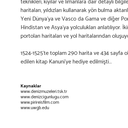
teknikleri, kıyılar ve limanlara dair detaylı bilgi
haritaları, yıldızları kullanarak yön bulma aktar
Yeni Dünya’ya ve Vasco da Gama ve diğer Porte
Hindistan ve Asya’ya yolculukları anlatılıyor. 
portolan haritaları ve yol haritalarından oluşuy
1524-1525’te toplam 290 harita ve 434 sayfa ola
edilen kitap Kanuni’ye hediye edilmişti…
Kaynaklar
www.denizmuzeleri.tsk.tr
www.denizcigunlugu.com
www.pirireisfilm.com
www.uwgb.edu