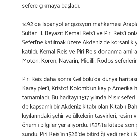
sefere çıkmaya başladı.
1492’de İspanyol engizisyon mahkemesi Araplar
Sultan II. Beyazıt Kemal Reis’i ve Piri Reis’i o
Seferi’ne katılmak üzere Akdeniz’de korsanlı
katıldı. Kemal Reis ve Piri Reis donanma amirall
Moton, Koron, Navarin, Midilli, Rodos seferleri
Piri Reis daha sonra Gelibolu’da dünya harita
Karayipler’i, Kristof Kolomb’un kayıp Amerika ha
tamamladı. Bu haritayı 1517 yılında Mısır seferi
de kapsamlı bir Akdeniz kitabı olan Kitab-ı Ba
kıyılarındaki şehir ve ülkelerin tasvirleri, resim v
önemli bilgiler yer alıyordu. 1525’te kitaba so
sundu. Piri Reis’in 1528’de bitirdiği yedi renkl