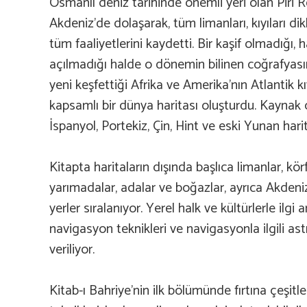
Osmanlı deniz tarihinde önemli yeri olan Piri Re
Akdeniz’de dolaşarak, tüm limanları, kıyıları d
tüm faaliyetlerini kaydetti. Bir kaşif olmadığı, h
açılmadığı halde o dönemin bilinen coğrafyası
yeni keşfettiği Afrika ve Amerika’nın Atlantik kı
kapsamlı bir dünya haritası oluşturdu. Kaynak 
İspanyol, Portekiz, Çin, Hint ve eski Yunan harit
Kitapta haritaların dışında başlıca limanlar, körf
yarımadalar, adalar ve boğazlar, ayrıca Akdeniz
yerler sıralanıyor. Yerel halk ve kültürlerle ilgi 
navigasyon teknikleri ve navigasyonla ilgili ast
veriliyor.
Kitab-ı Bahriye’nin ilk bölümünde fırtına çeşitle