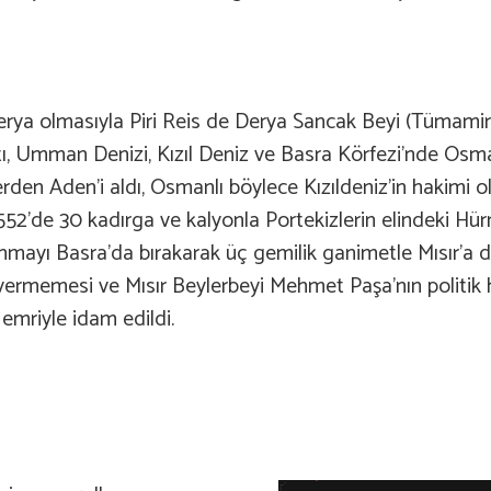
derya olmasıyla Piri Reis de Derya Sancak Beyi (Tümamir
aptı, Umman Denizi, Kızıl Deniz ve Basra Körfezi’nde Os
en Aden’i aldı, Osmanlı böylece Kızıldeniz’in hakimi old
1552’de 30 kadırga ve kalyonla Portekizlerin elindeki H
anmayı Basra’da bırakarak üç gemilik ganimetle Mısır’a
 vermemesi ve Mısır Beylerbeyi Mehmet Paşa’nın politik
emriyle idam edildi.