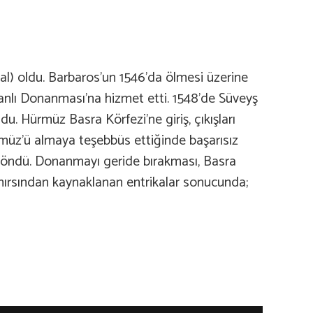
al) oldu. Barbaros’un 1546’da ölmesi üzerine
manlı Donanması’na hizmet etti. 1548’de Süveyş
u. Hürmüz Basra Körfezi’ne giriş, çıkışları
ürmüz’ü almaya teşebbüs ettiğinde başarısız
 döndü. Donanmayı geride bırakması, Basra
 hırsından kaynaklanan entrikalar sonucunda;