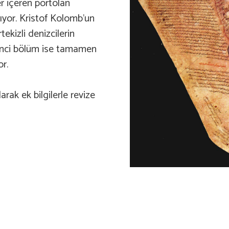
ler içeren portolan
ılıyor. Kristof Kolomb’un
kizli denizcilerin
İkinci bölüm ise tamamen
or.
rak ek bilgilerle revize