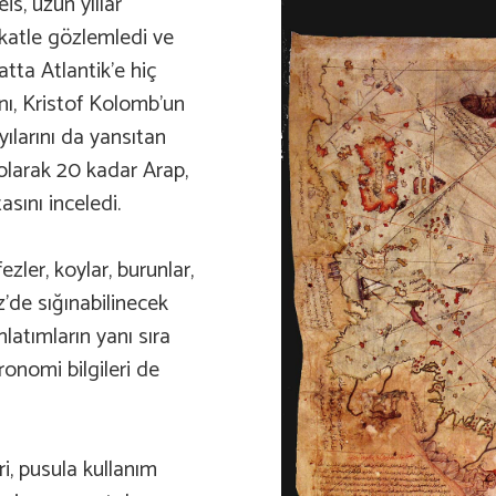
is, uzun yıllar
ikkatle gözlemledi ve
atta Atlantik’e hiç
nı, Kristof Kolomb’un
yılarını da yansıtan
olarak 20 kadar Arap,
asını inceledi.
ezler, koylar, burunlar,
’de sığınabilinecek
anlatımların yanı sıra
ronomi bilgileri de
ri, pusula kullanım