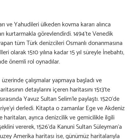
ı ve Yahudileri ülkeden kovma kararı alınca
nları kurtarmakla görevlendirdi. 1494’te Venedik
k yapan tüm Türk denizcileri Osmanlı donanmasına
eri olarak 1510 yılına kadar 15 yıl süreyle İnebahtı,
nde önemli rol oynadılar.
sı üzerinde çalışmalar yapmaya başladı ve
ritasının detaylarını içeren haritasını 1513’te
 sırasında Yavuz Sultan Selim’le paylaştı. 1520’de
hriye’yi derledi. Kitapta o zamanlar Ege ve Akdeniz
e haritaları, ayrıca denizcilik ve gemicilikle ilgili
n şeklini vererek, 1526’da Kanuni Sultan Süleyman’a
i Kuzey Amerika haritası ise, günümüz haritalarıyla