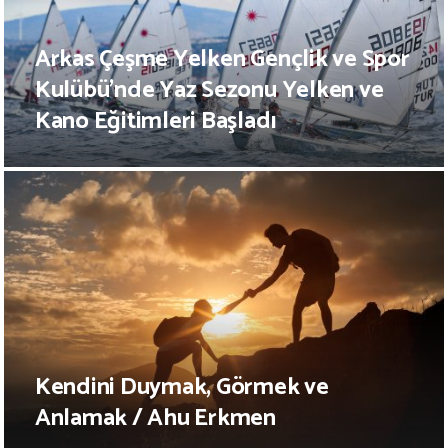
Arkas Çeşme Yelken Gençlik ve Spor
Kulübü’nde Yaz Sezonu Yelken ve
Kano Eğitimleri Başladı
Kendini Duymak, Görmek ve
Anlamak / Ahu Erkmen