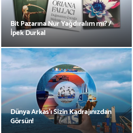
Bit Pazarına Nur Yağdıralım mı? /
İpek Durkal
Dünya Arkas’ı Sizin Kadrajınızdan
Görsün!