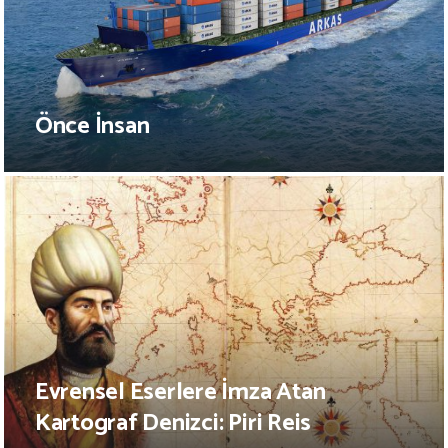
Önce İnsan
Evrensel Eserlere İmza Atan
Kartograf Denizci: Piri Reis