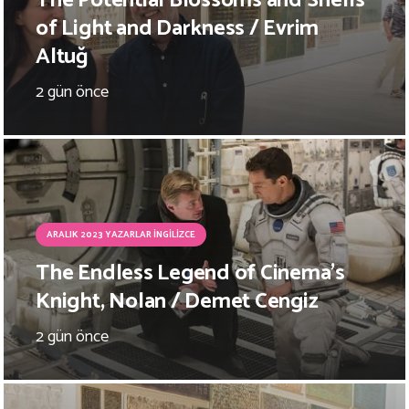
The Potential Blossoms and Shells
of Light and Darkness / Evrim
Altuğ
2 gün önce
ARALIK 2023 YAZARLAR İNGILIZCE
The Endless Legend of Cinema’s
Knight, Nolan / Demet Cengiz
2 gün önce