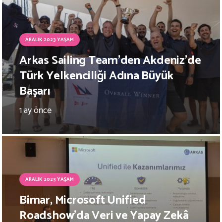
ARALIK 2023 YAŞAM
Arkas Sailing Team’den Akdeniz’de
Türk Yelkenciliği Adına Büyük
Başarı
1 ay önce
ARALIK 2023 YAŞAM
Bimar, Microsoft Unified
Roadshow’da Veri ve Yapay Zekâ