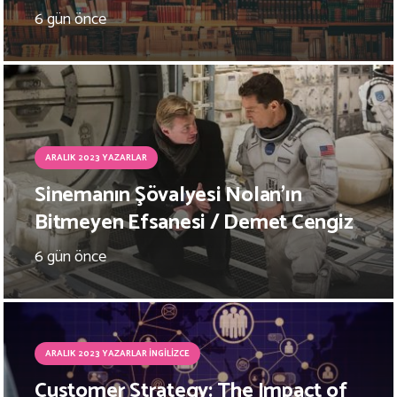
6 gün önce
ARALIK 2023 YAZARLAR
Sinemanın Şövalyesi Nolan’ın
Bitmeyen Efsanesi / Demet Cengiz
6 gün önce
ARALIK 2023 YAZARLAR İNGILIZCE
Customer Strategy: The Impact of