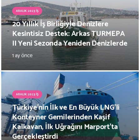
ARALIK 2023 İŞ
20 Yıllık İş Birliğiyle Denizlere
Kesintisiz Destek: Arkas TURMEPA
II Yeni Sezonda Yeniden Denizlerde
1 ay önce
ARALIK 2023 İŞ
Türkiye’nin İlk ve En Büyük LNG’li
Konteyner Gemilerinden Kaşif
Kalkavan, İlk Uğrağını Marport’ta
Gerçekleştirdi