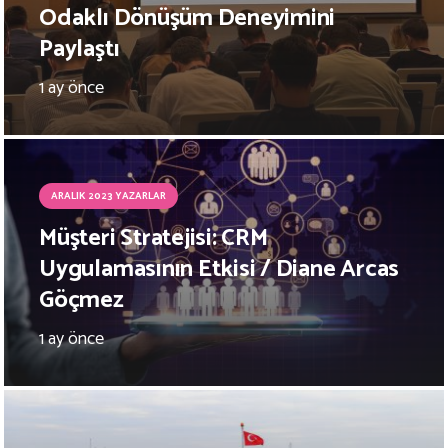
Odaklı Dönüşüm Deneyimini
Paylaştı
1 ay önce
ARALIK 2023 YAZARLAR
Müşteri Stratejisi: CRM
Uygulamasının Etkisi / Diane Arcas
Göçmez
1 ay önce