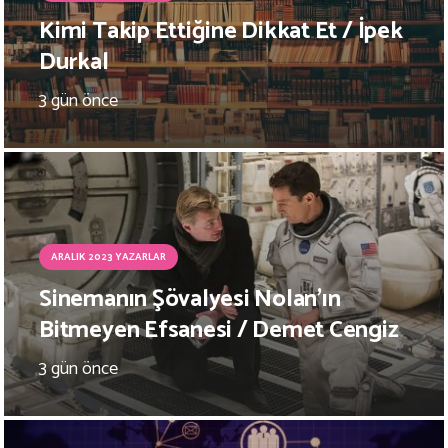
Kimi Takip Ettiğine Dikkat Et / İpek
Durkal
3 gün önce
ARALIK 2023 YAZARLAR
Sinemanın Şövalyesi Nolan’ın
Bitmeyen Efsanesi / Demet Cengiz
3 gün önce