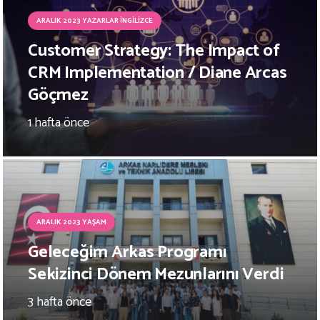
ARALIK 2023 YAZARLAR İNGILIZCE
Customer Strategy: The Impact of
CRM Implementation / Diane Arcas
Göçmez
1 hafta önce
ARALIK 2023 YAŞAM
Geleceğim Arkas Programı
Sekizinci Dönem Mezunlarını Verdi
3 hafta önce