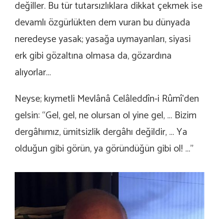
değiller. Bu tür tutarsızlıklara dikkat çekmek ise
devamlı özgürlükten dem vuran bu dünyada
neredeyse yasak; yasağa uymayanları, siyasi
erk gibi gözaltına olmasa da, gözardına
alıyorlar…
Neyse; kıymetli Mevlânâ Celâleddîn-i Rûmî’den
gelsin: “
Gel, gel, ne olursan ol yine gel, … Bizim
dergâhımız, ümitsizlik dergâhı değildir, … Ya
olduğun gibi görün, ya göründüğün gibi ol!
…”