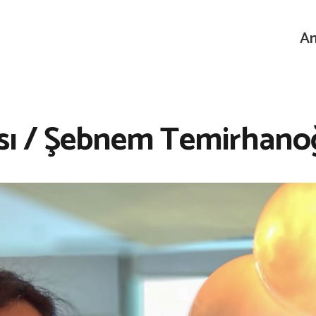
An
ısı / Şebnem Temirhanoğ