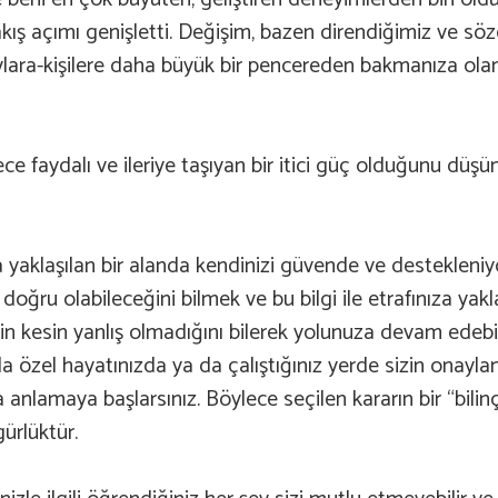
bakış açımı genişletti. Değişim, bazen direndiğimiz ve s
aylara-kişilere daha büyük bir pencereden bakmanıza ol
ece faydalı ve ileriye taşıyan bir itici güç olduğunu dü
la yaklaşılan bir alanda kendinizi güvende ve destekleniyo
ğru olabileceğini bilmek ve bu bilgi ile etrafınıza yakl
in kesin yanlış olmadığını bilerek yolunuza devam edebilirs
la özel hayatınızda ya da çalıştığınız yerde sizin onaylama
a anlamaya başlarsınız. Böylece seçilen kararın bir “bil
ürlüktür.