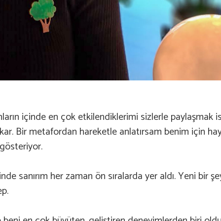
unların içinde en çok etkilendiklerimi sizlerle paylaşmak 
çıkar. Bir metafordan hareketle anlatırsam benim için hay
 gösteriyor.
inde sanırım her zaman ön sıralarda yer aldı. Yeni bir
ep.
e beni en çok büyüten, geliştiren deneyimlerden biri old