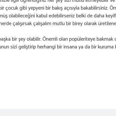
e ilgili öğrendiğiniz her şey sizi mutlu etmeyebilir ve işin
ir çocuk gibi yepyeni bir bakış açısıyla bakabilirsiniz. 
ş olabileceğini kabul edebilirseniz belki de daha keyifli 
rde çalışırsak çalışalım mutlu bir birey olarak üretilene r
ka bir şey olabilir. Önemli olan popüleriteye bakmak 
un sizi geliştirip herhangi bir insana ya da bir kuruma