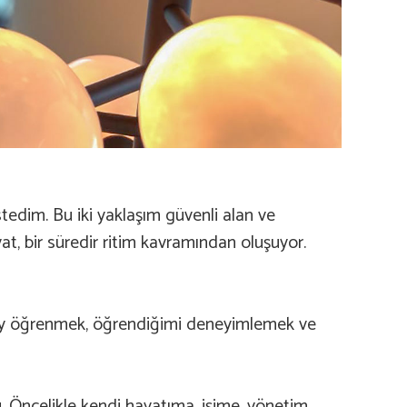
istedim. Bu iki yaklaşım güvenli alan ve
at, bir süredir ritim kavramından oluşuyor.
 şey öğrenmek, öğrendiğimi deneyimlemek ve
u. Öncelikle kendi hayatıma, işime, yönetim