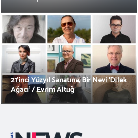
21’inci Yüzyıl Sanatına, Bir Nevi ‘Dilek
Ağacı’ / Evrim Altuğ