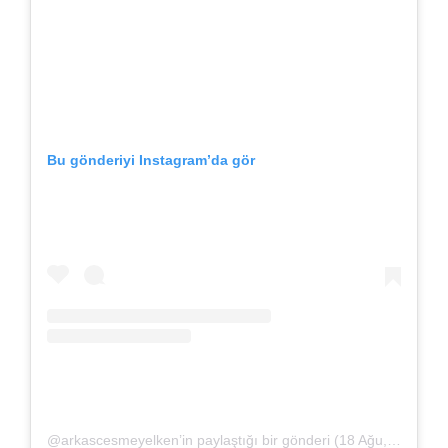
Bu gönderiyi Instagram’da gör
@arkascesmeyelken’in paylaştığı bir gönderi
(
18 Ağu, 2020, 12:48öö PDT