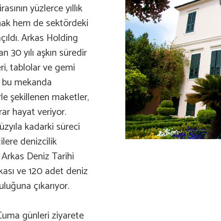
asının yüzlerce yıllık
tmak hem de sektördeki
ıldı. Arkas Holding
 30 yılı aşkın süredir
ri, tablolar ve gemi
mü bu mekanda
rle şekillenen maketler,
ar hayat veriyor.
üzyıla kadarki süreci
lere denizcilik
Arkas Deniz Tarihi
kası ve 120 adet deniz
uluğuna çıkarıyor.
Cuma günleri ziyarete