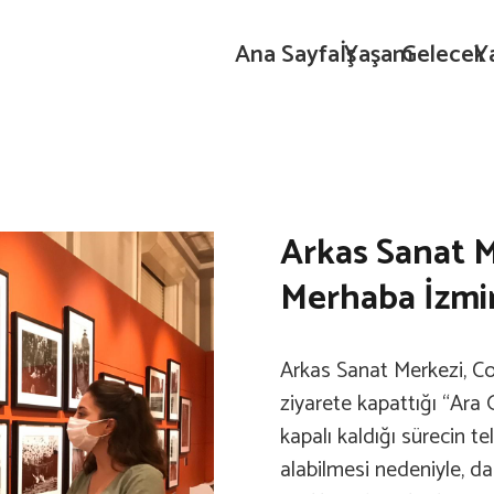
Ana Sayfa
İş
Yaşam
Gelecek
Y
Arkas Sanat M
Merhaba İzmir”
Arkas Sanat Merkezi, Co
ziyarete kapattığı “Ara 
kapalı kaldığı sürecin te
alabilmesi nedeniyle, da