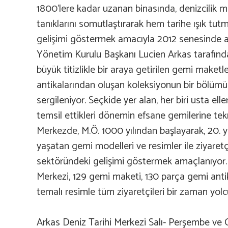
1800’lere kadar uzanan binasında, denizcilik mir
tanıklarını somutlaştırarak hem tarihe ışık tu
gelişimi göstermek amacıyla 2012 senesinde aç
Yönetim Kurulu Başkanı Lucien Arkas tarafından
büyük titizlikle bir araya getirilen gemi maketle
antikalarından oluşan koleksiyonun bir bölü
sergileniyor. Seçkide yer alan, her biri usta elle
temsil ettikleri dönemin efsane gemilerine tekr
Merkezde, M.Ö. 1000 yılından başlayarak, 20. y
yaşatan gemi modelleri ve resimler ile ziyaretçi
sektöründeki gelişimi göstermek amaçlanıyor. 
Merkezi, 129 gemi maketi, 130 parça gemi anti
temalı resimle tüm ziyaretçileri bir zaman yolc
Arkas Deniz Tarihi Merkezi Salı- Perşembe ve 