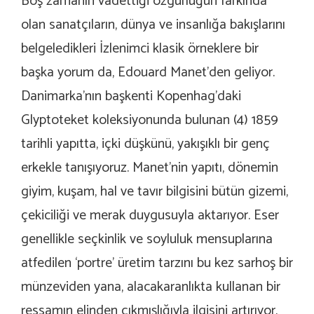
Boş zamanın vadettiği özgürlüğün farkında
olan sanatçıların, dünya ve insanlığa bakışlarını
belgeledikleri İzlenimci klasik örneklere bir
başka yorum da, Edouard Manet’den geliyor.
Danimarka’nın başkenti Kopenhag’daki
Glyptoteket koleksiyonunda bulunan (4) 1859
tarihli yapıtta, içki düşkünü, yakışıklı bir genç
erkekle tanışıyoruz. Manet’nin yapıtı, dönemin
giyim, kuşam, hal ve tavır bilgisini bütün gizemi,
çekiciliği ve merak duygusuyla aktarıyor. Eser
genellikle seçkinlik ve soyluluk mensuplarına
atfedilen ‘portre’ üretim tarzını bu kez sarhoş bir
münzeviden yana, alacakaranlıkta kullanan bir
ressamın elinden çıkmışlığıyla ilgisini artırıyor.