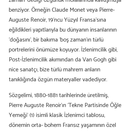
zaman’ dediği özgürlük molalarında kavuşmuşa
benziyor. Örneğin Claude Monet veya Pierre-
Auguste Renoir, 19’ncu Yüzyıl Fransa’sına
eğildikleri yapıtlarıyla bu dünyanın insanlarının
‘doğasını’, bir bakıma ‘boş zaman’ın türlü
portrelerini önümüze koyuyor. İzlenimcilik gibi,
Post-İzlenimcilik akımından da Van Gogh gibi
nice sanatçı, bize türlü mahrem anların
tanıklığında özgün materyaller vadediyor.
Sözgelimi, 1880-1881 tarihlerinde üretilmiş,
Pierre Auguste Renoir’ın
‘Tekne Partisinde Öğle
Yemeği’
(1) isimli klasik İzlenimci tablosu,
dönemin orta- bohem Fransız yaşamının özel