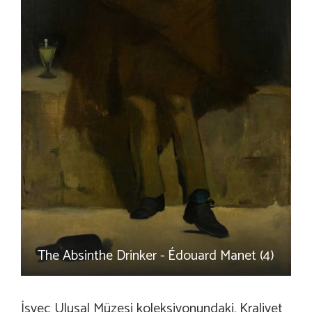
The Absinthe Drinker - Édouard Manet (4)
İsveç Ulusal Müzesi koleksiyonundaki, Kraliyet