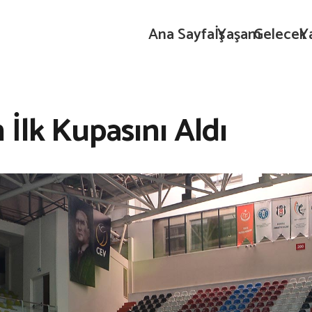
Ana Sayfa
İş
Yaşam
Gelecek
Y
İlk Kupasını Aldı