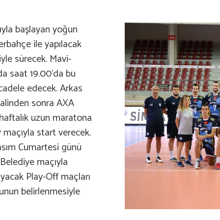
ıyla başlayan yoğun
rbahçe ile yapılacak
yle sürecek. Mavi-
nda saat 19.00’da bu
cadele edecek. Arkas
nalinden sonra AXA
0 haftalık uzun maratona
 maçıyla start verecek.
 Kasım Cumartesi günü
 Belediye maçıyla
yacak Play-Off maçları
nun belirlenmesiyle