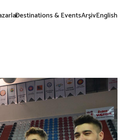
azarlar
Destinations & Events
Arşiv
English