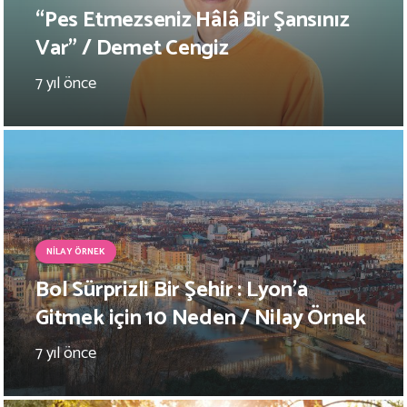
“Pes Etmezseniz Hâlâ Bir Şansınız
Var” / Demet Cengiz
7 yıl önce
NILAY ÖRNEK
Bol Sürprizli Bir Şehir : Lyon’a
Gitmek için 10 Neden / Nilay Örnek
7 yıl önce