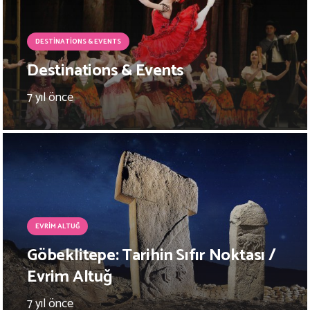
DESTINATIONS & EVENTS
Destinations & Events
7 yıl önce
EVRIM ALTUĞ
Göbeklitepe: Tarihin Sıfır Noktası /
Evrim Altuğ
7 yıl önce