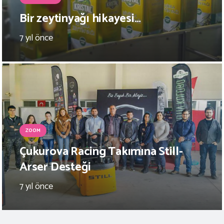
Bir zeytinyağı hikayesi…
7 yıl önce
ZOOM
Çukurova Racing Takımına Still-
Arser Desteği
7 yıl önce