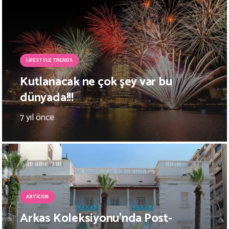
LIFESTYLE TRENDS
Kutlanacak ne çok şey var bu
dünyada!!!
7 yıl önce
ARTICON
Arkas Koleksiyonu’nda Post-